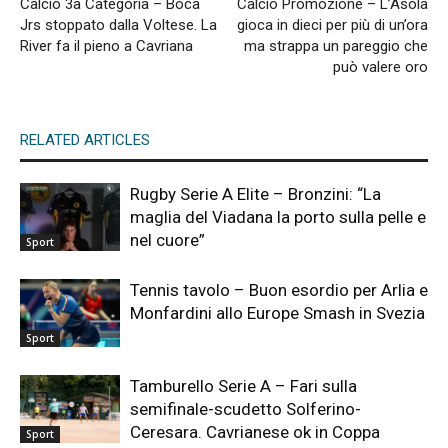
Calcio 3a Categoria – Boca
Calcio Promozione – L’Asola
Jrs stoppato dalla Voltese. La
gioca in dieci per più di un’ora
River fa il pieno a Cavriana
ma strappa un pareggio che
può valere oro
RELATED ARTICLES
Rugby Serie A Elite – Bronzini: “La
maglia del Viadana la porto sulla pelle e
nel cuore”
Sport
Tennis tavolo – Buon esordio per Arlia e
Monfardini allo Europe Smash in Svezia
Sport
Tamburello Serie A – Fari sulla
semifinale-scudetto Solferino-
Ceresara. Cavrianese ok in Coppa
Sport