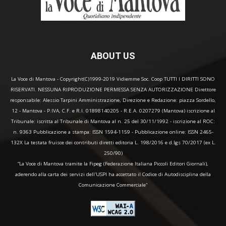
ABOUT US
La Voce di Mantova - Copyright(C)1999-2019 Vidiemme Soc. Coop TUTTI I DIRITTI SONO
RISERVATI. NESSUNA RIPRODUZIONE PERMESSA SENZA AUTORIZZAZIONE Direttore
responsabile: Alessio Tarpini Amministrazione, Direzione e Redazione: piazza Sordello,
12 - Mantova - P.IVA, C.F. e R.I. 01898140205 - R.E.A. 0207279 (Mantova) iscrizione al
Tribunale: iscritta al Tribunale di Mantova al n. 25 del 30/11/1992 - iscrizione al ROC:
n. 9363 Pubblicazione a stampa: ISSN 1594-1159 - Pubblicazione online: ISSN 2465-
132X La testata fruisce dei contributi diretti editoria L. 198/2016 e d.lgs 70/2017 (ex L.
250/90)
“La Voce di Mantova tramite la Fipeg (Federazione Italiana Piccoli Editori Giornali),
aderendo alla carta dei servizi dell'USPI ha accettato il Codice di Autodisciplina della
Comunicazione Commerciale"