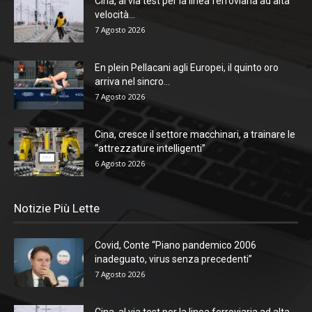
Cina, al via test per la linea ferroviaria ad alta
velocità...
7 Agosto 2026
En plein Pellacani agli Europei, il quinto oro
arriva nel sincro...
7 Agosto 2026
Cina, cresce il settore macchinari, a trainare le
“attrezzature intelligenti”
6 Agosto 2026
Notizie Più Lette
Covid, Conte “Piano pandemico 2006
inadeguato, virus senza precedenti”
7 Agosto 2026
Cina, al via test per la linea ferroviaria ad alta