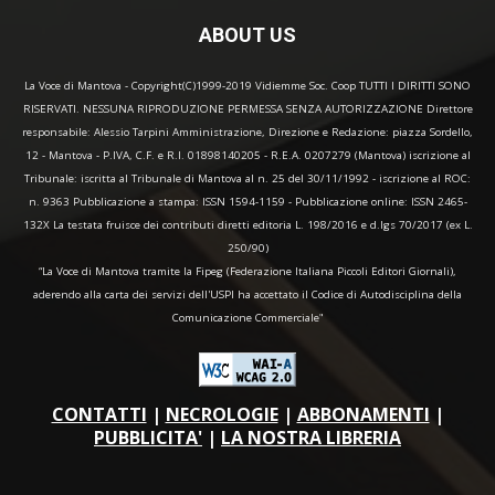
ABOUT US
La Voce di Mantova - Copyright(C)1999-2019 Vidiemme Soc. Coop TUTTI I DIRITTI SONO
RISERVATI. NESSUNA RIPRODUZIONE PERMESSA SENZA AUTORIZZAZIONE Direttore
responsabile: Alessio Tarpini Amministrazione, Direzione e Redazione: piazza Sordello,
12 - Mantova - P.IVA, C.F. e R.I. 01898140205 - R.E.A. 0207279 (Mantova) iscrizione al
Tribunale: iscritta al Tribunale di Mantova al n. 25 del 30/11/1992 - iscrizione al ROC:
n. 9363 Pubblicazione a stampa: ISSN 1594-1159 - Pubblicazione online: ISSN 2465-
132X La testata fruisce dei contributi diretti editoria L. 198/2016 e d.lgs 70/2017 (ex L.
250/90)
“La Voce di Mantova tramite la Fipeg (Federazione Italiana Piccoli Editori Giornali),
aderendo alla carta dei servizi dell'USPI ha accettato il Codice di Autodisciplina della
Comunicazione Commerciale"
CONTATTI
|
NECROLOGIE
|
ABBONAMENTI
|
PUBBLICITA'
|
LA NOSTRA LIBRERIA