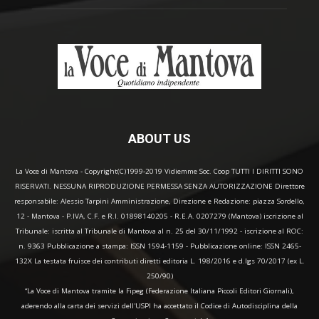
ABOUT US
La Voce di Mantova - Copyright(C)1999-2019 Vidiemme Soc. Coop TUTTI I DIRITTI SONO
RISERVATI. NESSUNA RIPRODUZIONE PERMESSA SENZA AUTORIZZAZIONE Direttore
responsabile: Alessio Tarpini Amministrazione, Direzione e Redazione: piazza Sordello,
12 - Mantova - P.IVA, C.F. e R.I. 01898140205 - R.E.A. 0207279 (Mantova) iscrizione al
Tribunale: iscritta al Tribunale di Mantova al n. 25 del 30/11/1992 - iscrizione al ROC:
n. 9363 Pubblicazione a stampa: ISSN 1594-1159 - Pubblicazione online: ISSN 2465-
132X La testata fruisce dei contributi diretti editoria L. 198/2016 e d.lgs 70/2017 (ex L.
250/90)
“La Voce di Mantova tramite la Fipeg (Federazione Italiana Piccoli Editori Giornali),
aderendo alla carta dei servizi dell'USPI ha accettato il Codice di Autodisciplina della