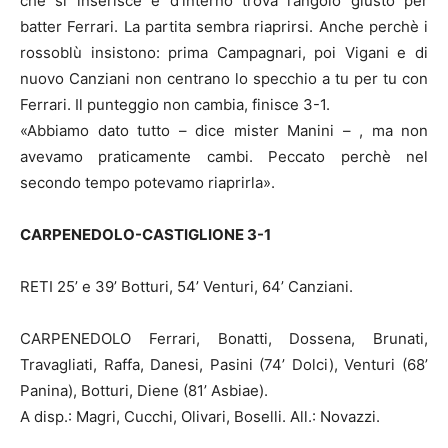
che si inserisce e d’interno trova l’angolo giusto per
batter Ferrari. La partita sembra riaprirsi. Anche perchè i
rossoblù insistono: prima Campagnari, poi Vigani e di
nuovo Canziani non centrano lo specchio a tu per tu con
Ferrari. Il punteggio non cambia, finisce 3-1.
«Abbiamo dato tutto – dice mister Manini – , ma non
avevamo praticamente cambi. Peccato perchè nel
secondo tempo potevamo riaprirla».
CARPENEDOLO-CASTIGLIONE 3-1
RETI 25’ e 39’ Botturi, 54’ Venturi, 64’ Canziani.
CARPENEDOLO Ferrari, Bonatti, Dossena, Brunati,
Travagliati, Raffa, Danesi, Pasini (74’ Dolci), Venturi (68’
Panina), Botturi, Diene (81’ Asbiae).
A disp.: Magri, Cucchi, Olivari, Boselli. All.: Novazzi.