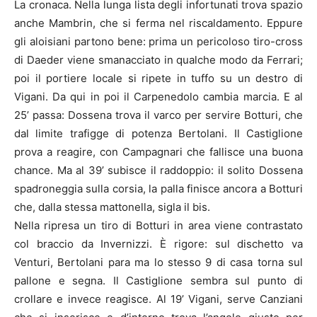
La cronaca. Nella lunga lista degli infortunati trova spazio
anche Mambrin, che si ferma nel riscaldamento. Eppure
gli aloisiani partono bene: prima un pericoloso tiro-cross
di Daeder viene smanacciato in qualche modo da Ferrari;
poi il portiere locale si ripete in tuffo su un destro di
Vigani. Da qui in poi il Carpenedolo cambia marcia. E al
25’ passa: Dossena trova il varco per servire Botturi, che
dal limite trafigge di potenza Bertolani. Il Castiglione
prova a reagire, con Campagnari che fallisce una buona
chance. Ma al 39’ subisce il raddoppio: il solito Dossena
spadroneggia sulla corsia, la palla finisce ancora a Botturi
che, dalla stessa mattonella, sigla il bis.
Nella ripresa un tiro di Botturi in area viene contrastato
col braccio da Invernizzi. È rigore: sul dischetto va
Venturi, Bertolani para ma lo stesso 9 di casa torna sul
pallone e segna. Il Castiglione sembra sul punto di
crollare e invece reagisce. Al 19’ Vigani, serve Canziani