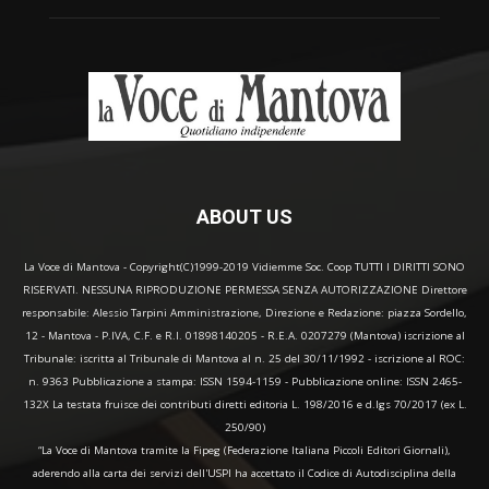
ABOUT US
La Voce di Mantova - Copyright(C)1999-2019 Vidiemme Soc. Coop TUTTI I DIRITTI SONO
RISERVATI. NESSUNA RIPRODUZIONE PERMESSA SENZA AUTORIZZAZIONE Direttore
responsabile: Alessio Tarpini Amministrazione, Direzione e Redazione: piazza Sordello,
12 - Mantova - P.IVA, C.F. e R.I. 01898140205 - R.E.A. 0207279 (Mantova) iscrizione al
Tribunale: iscritta al Tribunale di Mantova al n. 25 del 30/11/1992 - iscrizione al ROC:
n. 9363 Pubblicazione a stampa: ISSN 1594-1159 - Pubblicazione online: ISSN 2465-
132X La testata fruisce dei contributi diretti editoria L. 198/2016 e d.lgs 70/2017 (ex L.
250/90)
“La Voce di Mantova tramite la Fipeg (Federazione Italiana Piccoli Editori Giornali),
aderendo alla carta dei servizi dell'USPI ha accettato il Codice di Autodisciplina della