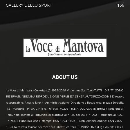
GALLERY DELLO SPORT
166
ABOUT US
La Voce di Mantova - Copyright(C)1999-2019 Vidiemme Soc. Coop TUTTI I DIRITTI SONO
RISERVATI. NESSUNA RIPRODUZIONE PERMESSA SENZA AUTORIZZAZIONE Direttore
responsabile: Alessio Tarpini Amministrazione, Direzione e Redazione: piazza Sordello,
12 - Mantova - P.IVA, C.F. e R.I. 01898140205 - R.E.A. 0207279 (Mantova) iscrizione al
Tribunale: iscritta al Tribunale di Mantova al n. 25 del 30/11/1992 - iscrizione al ROC:
n. 9363 Pubblicazione a stampa: ISSN 1594-1159 - Pubblicazione online: ISSN 2465-
132X La testata fruisce dei contributi diretti editoria L. 198/2016 e d.lgs 70/2017 (ex L.