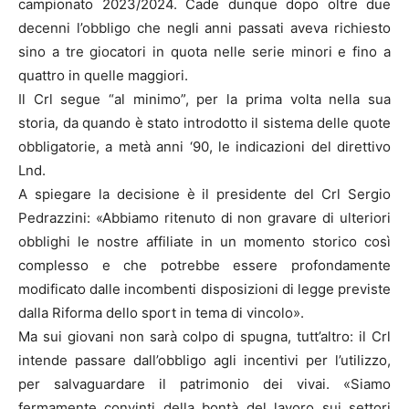
campionato 2023/2024. Cade dunque dopo oltre due
decenni l’obbligo che negli anni passati aveva richiesto
sino a tre giocatori in quota nelle serie minori e fino a
quattro in quelle maggiori.
Il Crl segue “al minimo”, per la prima volta nella sua
storia, da quando è stato introdotto il sistema delle quote
obbligatorie, a metà anni ‘90, le indicazioni del direttivo
Lnd.
A spiegare la decisione è il presidente del Crl Sergio
Pedrazzini: «Abbiamo ritenuto di non gravare di ulteriori
obblighi le nostre affiliate in un momento storico così
complesso e che potrebbe essere profondamente
modificato dalle incombenti disposizioni di legge previste
dalla Riforma dello sport in tema di vincolo».
Ma sui giovani non sarà colpo di spugna, tutt’altro: il Crl
intende passare dall’obbligo agli incentivi per l’utilizzo,
per salvaguardare il patrimonio dei vivai. «Siamo
fermamente convinti della bontà del lavoro sui settori