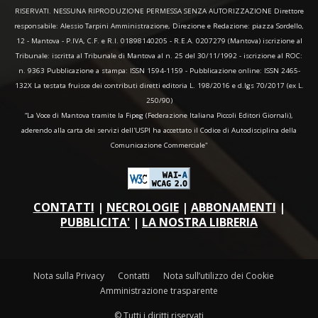
RISERVATI. NESSUNA RIPRODUZIONE PERMESSA SENZA AUTORIZZAZIONE Direttore
responsabile: Alessio Tarpini Amministrazione, Direzione e Redazione: piazza Sordello,
12 - Mantova - P.IVA, C.F. e R.I. 01898140205 - R.E.A. 0207279 (Mantova) iscrizione al
Tribunale: iscritta al Tribunale di Mantova al n. 25 del 30/11/1992 - iscrizione al ROC:
n. 9363 Pubblicazione a stampa: ISSN 1594-1159 - Pubblicazione online: ISSN 2465-
132X La testata fruisce dei contributi diretti editoria L. 198/2016 e d.lgs 70/2017 (ex L.
250/90)
“La Voce di Mantova tramite la Fipeg (Federazione Italiana Piccoli Editori Giornali),
aderendo alla carta dei servizi dell'USPI ha accettato il Codice di Autodisciplina della
Comunicazione Commerciale"
CONTATTI
|
NECROLOGIE
|
ABBONAMENTI
|
PUBBLICITA'
|
LA NOSTRA LIBRERIA
Nota sulla Privacy
Contatti
Nota sull’utilizzo dei Cookie
Amministrazione trasparente
© Tutti i diritti riservati