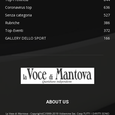
Coronavirus top
636
Senza categoria
527
Rubriche
386
Top-Eventi
372
GALLERY DELLO SPORT
166
ABOUT US
La Voce di Mantova - Copyright(C)1999-2019 Vidiemme Soc. Coop TUTTI I DIRITTI SONO