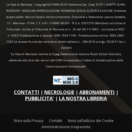
La Voce di Mantova - Copyright(C)1999-2019 Vidiemme Soc. Coop TUTTI I DIRITTI SONO
RISERVATI. NESSUNA RIPRODUZIONE PERMESSA SENZA AUTORIZZAZIONE Direttore
responsabile: Alessio Tarpini Amministrazione, Direzione e Redazione: piazza Sordello,
12 - Mantova - P.IVA, C.F. e R.I. 01898140205 - R.E.A. 0207279 (Mantova) iscrizione al
Tribunale: iscritta al Tribunale di Mantova al n. 25 del 30/11/1992 - iscrizione al ROC:
n. 9363 Pubblicazione a stampa: ISSN 1594-1159 - Pubblicazione online: ISSN 2465-
132X La testata fruisce dei contributi diretti editoria L. 198/2016 e d.lgs 70/2017 (ex L.
250/90)
“La Voce di Mantova tramite la Fipeg (Federazione Italiana Piccoli Editori Giornali),
aderendo alla carta dei servizi dell'USPI ha accettato il Codice di Autodisciplina della
Comunicazione Commerciale"
CONTATTI
|
NECROLOGIE
|
ABBONAMENTI
|
PUBBLICITA'
|
LA NOSTRA LIBRERIA
Nota sulla Privacy
Contatti
Nota sull’utilizzo dei Cookie
Amministrazione trasparente