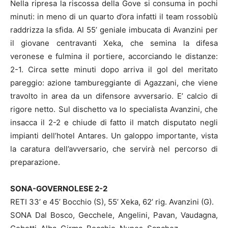
Nella ripresa la riscossa della Gove si consuma in pochi
minuti: in meno di un quarto d’ora infatti il team rossoblù
raddrizza la sfida. Al 55’ geniale imbucata di Avanzini per
il giovane centravanti Xeka, che semina la difesa
veronese e fulmina il portiere, accorciando le distanze:
2-1. Circa sette minuti dopo arriva il gol del meritato
pareggio: azione tambureggiante di Agazzani, che viene
travolto in area da un difensore avversario. E’ calcio di
rigore netto. Sul dischetto va lo specialista Avanzini, che
insacca il 2-2 e chiude di fatto il match disputato negli
impianti dell’hotel Antares. Un galoppo importante, vista
la caratura dell’avversario, che servirà nel percorso di
preparazione.
SONA-GOVERNOLESE 2-2
RETI 33’ e 45’ Bocchio (S), 55’ Xeka, 62’ rig. Avanzini (G).
SONA Dal Bosco, Gecchele, Angelini, Pavan, Vaudagna,