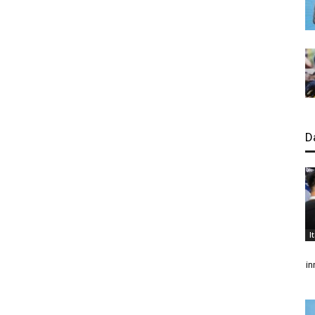
D
I
in