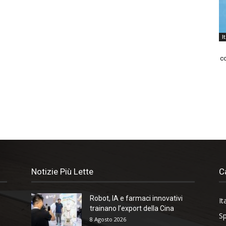
I
co
Notizie Più Lette
C
Robot, IA e farmaci innovativi
It
trainano l’export della Cina
Sp
8 Agosto 2026