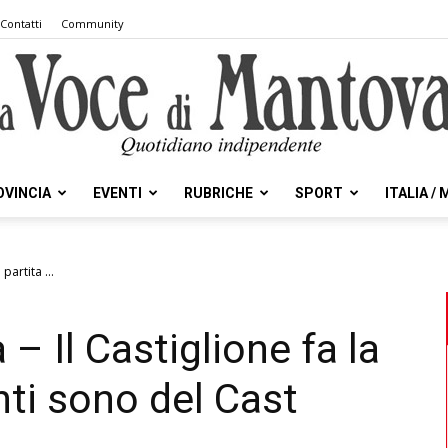
Contatti
Community
OVINCIA
EVENTI
RUBRICHE
SPORT
ITALIA /
la
partita ...
 – Il Castiglione fa la
Voce
nti sono del Cast