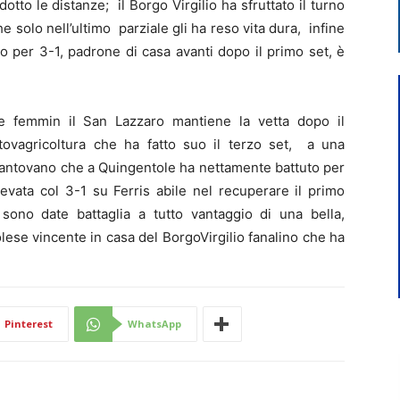
tto le distanze; il Borgo Virgilio ha sfruttato il turno
e solo nell’ultimo parziale gli ha reso vita dura, infine
o per 3-1, padrone di casa avanti dopo il primo set, è
e femmin il San Lazzaro mantiene la vetta dopo il
ovagricoltura che ha fatto suo il terzo set, a una
 Mantovano che a Quingentole ha nettamente battuto per
vata col 3-1 su Ferris abile nel recuperare il primo
ono date battaglia a tutto vantaggio di una bella,
lese vincente in casa del BorgoVirgilio fanalino che ha
Pinterest
WhatsApp