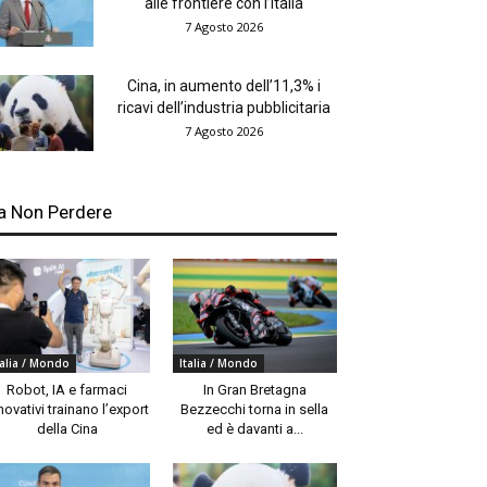
alle frontiere con l’Italia
7 Agosto 2026
Cina, in aumento dell’11,3% i
ricavi dell’industria pubblicitaria
7 Agosto 2026
a Non Perdere
talia / Mondo
Italia / Mondo
Robot, IA e farmaci
In Gran Bretagna
novativi trainano l’export
Bezzecchi torna in sella
della Cina
ed è davanti a...