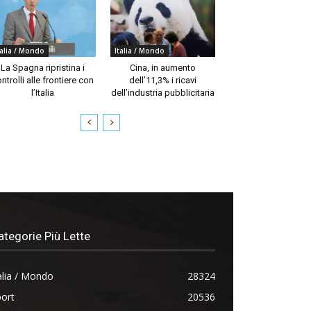
talia / Mondo
Italia / Mondo
La Spagna ripristina i
Cina, in aumento
ntrolli alle frontiere con
dell’11,3% i ricavi
l’Italia
dell’industria pubblicitaria
ategorie Più Lette
alia / Mondo
28324
ort
20536