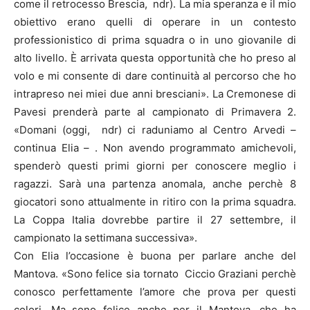
come il retrocesso Brescia, ndr). La mia speranza e il mio
obiettivo erano quelli di operare in un contesto
professionistico di prima squadra o in uno giovanile di
alto livello. È arrivata questa opportunità che ho preso al
volo e mi consente di dare continuità al percorso che ho
intrapreso nei miei due anni bresciani». La Cremonese di
Pavesi prenderà parte al campionato di Primavera 2.
«Domani (oggi, ndr) ci raduniamo al Centro Arvedi –
continua Elia – . Non avendo programmato amichevoli,
spenderò questi primi giorni per conoscere meglio i
ragazzi. Sarà una partenza anomala, anche perchè 8
giocatori sono attualmente in ritiro con la prima squadra.
La Coppa Italia dovrebbe partire il 27 settembre, il
campionato la settimana successiva».
Con Elia l’occasione è buona per parlare anche del
Mantova. «Sono felice sia tornato Ciccio Graziani perchè
conosco perfettamente l’amore che prova per questi
colori. Ma sono felice anche per il Mantova, che ha