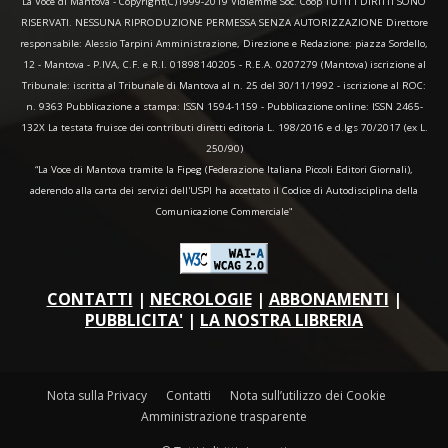
La Voce di Mantova - Copyright(C)1999-2019 Vidiemme Soc. Coop TUTTI I DIRITTI SONO
RISERVATI. NESSUNA RIPRODUZIONE PERMESSA SENZA AUTORIZZAZIONE Direttore
responsabile: Alessio Tarpini Amministrazione, Direzione e Redazione: piazza Sordello,
12 - Mantova - P.IVA, C.F. e R.I. 01898140205 - R.E.A. 0207279 (Mantova) iscrizione al
Tribunale: iscritta al Tribunale di Mantova al n. 25 del 30/11/1992 - iscrizione al ROC:
n. 9363 Pubblicazione a stampa: ISSN 1594-1159 - Pubblicazione online: ISSN 2465-
132X La testata fruisce dei contributi diretti editoria L. 198/2016 e d.lgs 70/2017 (ex L.
250/90)
“La Voce di Mantova tramite la Fipeg (Federazione Italiana Piccoli Editori Giornali),
aderendo alla carta dei servizi dell'USPI ha accettato il Codice di Autodisciplina della
Comunicazione Commerciale"
CONTATTI
|
NECROLOGIE
|
ABBONAMENTI
|
PUBBLICITA'
|
LA NOSTRA LIBRERIA
Nota sulla Privacy
Contatti
Nota sull’utilizzo dei Cookie
Amministrazione trasparente