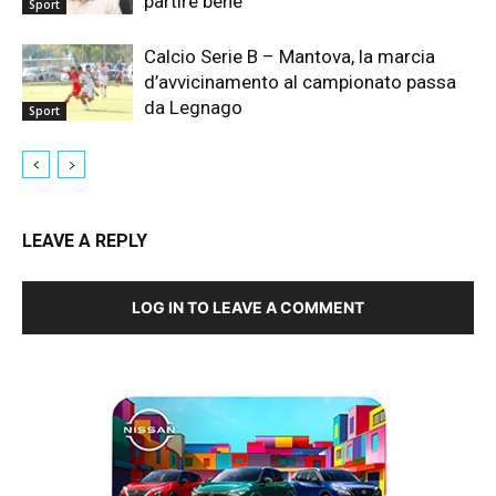
partire bene”
Sport
Calcio Serie B – Mantova, la marcia
d’avvicinamento al campionato passa
da Legnago
Sport
LEAVE A REPLY
LOG IN TO LEAVE A COMMENT