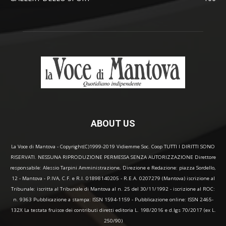
ABOUT US
La Voce di Mantova - Copyright(C)1999-2019 Vidiemme Soc. Coop TUTTI I DIRITTI SONO
RISERVATI. NESSUNA RIPRODUZIONE PERMESSA SENZA AUTORIZZAZIONE Direttore
responsabile: Alessio Tarpini Amministrazione, Direzione e Redazione: piazza Sordello,
12 - Mantova - P.IVA, C.F. e R.I. 01898140205 - R.E.A. 0207279 (Mantova) iscrizione al
Tribunale: iscritta al Tribunale di Mantova al n. 25 del 30/11/1992 - iscrizione al ROC:
n. 9363 Pubblicazione a stampa: ISSN 1594-1159 - Pubblicazione online: ISSN 2465-
132X La testata fruisce dei contributi diretti editoria L. 198/2016 e d.lgs 70/2017 (ex L.
250/90)