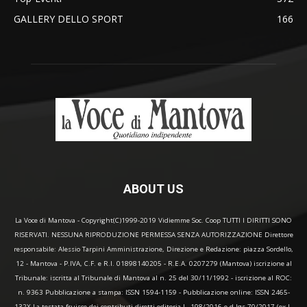
GALLERY DELLO SPORT
166
ABOUT US
La Voce di Mantova - Copyright(C)1999-2019 Vidiemme Soc. Coop TUTTI I DIRITTI SONO
RISERVATI. NESSUNA RIPRODUZIONE PERMESSA SENZA AUTORIZZAZIONE Direttore
responsabile: Alessio Tarpini Amministrazione, Direzione e Redazione: piazza Sordello,
12 - Mantova - P.IVA, C.F. e R.I. 01898140205 - R.E.A. 0207279 (Mantova) iscrizione al
Tribunale: iscritta al Tribunale di Mantova al n. 25 del 30/11/1992 - iscrizione al ROC:
n. 9363 Pubblicazione a stampa: ISSN 1594-1159 - Pubblicazione online: ISSN 2465-
132X La testata fruisce dei contributi diretti editoria L. 198/2016 e d.lgs 70/2017 (ex L.