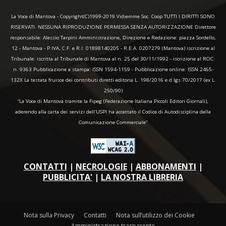
La Voce di Mantova - Copyright(C)1999-2019 Vidiemme Soc. Coop TUTTI I DIRITTI SONO
RISERVATI. NESSUNA RIPRODUZIONE PERMESSA SENZA AUTORIZZAZIONE Direttore
responsabile: Alessio Tarpini Amministrazione, Direzione e Redazione: piazza Sordello,
12 - Mantova - P.IVA, C.F. e R.I. 01898140205 - R.E.A. 0207279 (Mantova) iscrizione al
Tribunale: iscritta al Tribunale di Mantova al n. 25 del 30/11/1992 - iscrizione al ROC:
n. 9363 Pubblicazione a stampa: ISSN 1594-1159 - Pubblicazione online: ISSN 2465-
132X La testata fruisce dei contributi diretti editoria L. 198/2016 e d.lgs 70/2017 (ex L.
250/90)
“La Voce di Mantova tramite la Fipeg (Federazione Italiana Piccoli Editori Giornali),
aderendo alla carta dei servizi dell'USPI ha accettato il Codice di Autodisciplina della
Comunicazione Commerciale"
CONTATTI
|
NECROLOGIE
|
ABBONAMENTI
|
PUBBLICITA'
|
LA NOSTRA LIBRERIA
Nota sulla Privacy
Contatti
Nota sull’utilizzo dei Cookie
Amministrazione trasparente