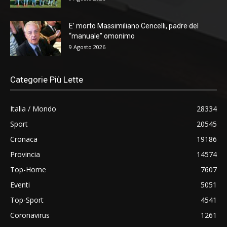
E’ morto Massimiliano Cencelli, padre del
“manuale” omonimo
9 Agosto 2026
Categorie Più Lette
Italia / Mondo
28334
Sport
20545
Cronaca
19186
Provincia
14574
Top-Home
7607
Eventi
5051
Top-Sport
4541
Coronavirus
1261