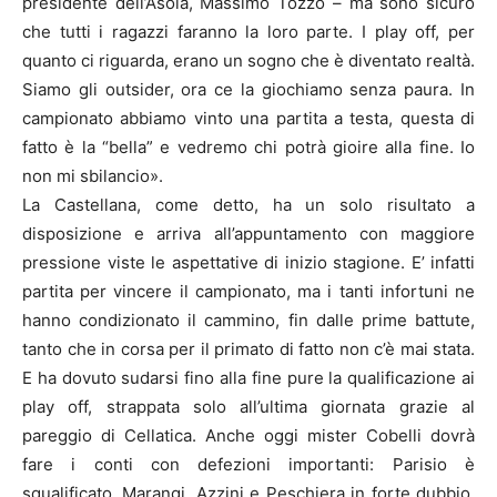
presidente dell’Asola, Massimo Tozzo – ma sono sicuro
che tutti i ragazzi faranno la loro parte. I play off, per
quanto ci riguarda, erano un sogno che è diventato realtà.
Siamo gli outsider, ora ce la giochiamo senza paura. In
campionato abbiamo vinto una partita a testa, questa di
fatto è la “bella” e vedremo chi potrà gioire alla fine. Io
non mi sbilancio».
La Castellana, come detto, ha un solo risultato a
disposizione e arriva all’appuntamento con maggiore
pressione viste le aspettative di inizio stagione. E’ infatti
partita per vincere il campionato, ma i tanti infortuni ne
hanno condizionato il cammino, fin dalle prime battute,
tanto che in corsa per il primato di fatto non c’è mai stata.
E ha dovuto sudarsi fino alla fine pure la qualificazione ai
play off, strappata solo all’ultima giornata grazie al
pareggio di Cellatica. Anche oggi mister Cobelli dovrà
fare i conti con defezioni importanti: Parisio è
squalificato, Marangi, Azzini e Peschiera in forte dubbio.