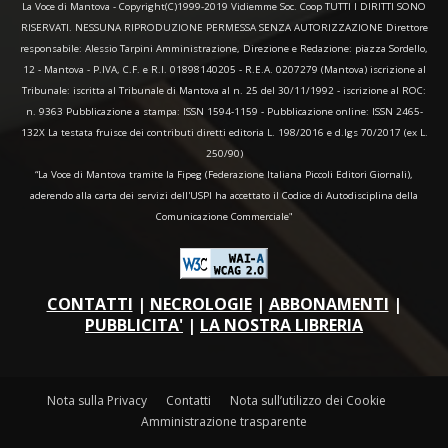
La Voce di Mantova - Copyright(C)1999-2019 Vidiemme Soc. Coop TUTTI I DIRITTI SONO
RISERVATI. NESSUNA RIPRODUZIONE PERMESSA SENZA AUTORIZZAZIONE Direttore
responsabile: Alessio Tarpini Amministrazione, Direzione e Redazione: piazza Sordello,
12 - Mantova - P.IVA, C.F. e R.I. 01898140205 - R.E.A. 0207279 (Mantova) iscrizione al
Tribunale: iscritta al Tribunale di Mantova al n. 25 del 30/11/1992 - iscrizione al ROC:
n. 9363 Pubblicazione a stampa: ISSN 1594-1159 - Pubblicazione online: ISSN 2465-
132X La testata fruisce dei contributi diretti editoria L. 198/2016 e d.lgs 70/2017 (ex L.
250/90)
“La Voce di Mantova tramite la Fipeg (Federazione Italiana Piccoli Editori Giornali),
aderendo alla carta dei servizi dell'USPI ha accettato il Codice di Autodisciplina della
Comunicazione Commerciale"
CONTATTI
|
NECROLOGIE
|
ABBONAMENTI
|
PUBBLICITA'
|
LA NOSTRA LIBRERIA
Nota sulla Privacy
Contatti
Nota sull’utilizzo dei Cookie
Amministrazione trasparente