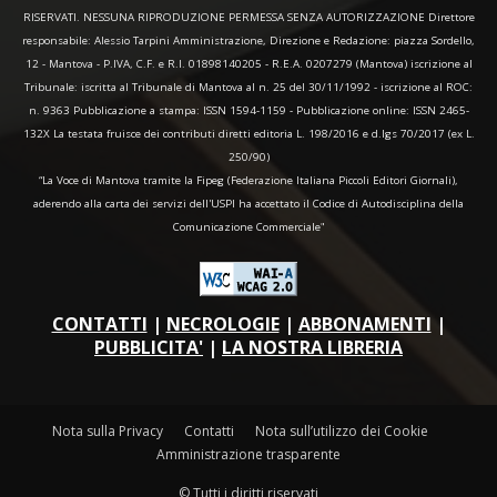
RISERVATI. NESSUNA RIPRODUZIONE PERMESSA SENZA AUTORIZZAZIONE Direttore
responsabile: Alessio Tarpini Amministrazione, Direzione e Redazione: piazza Sordello,
12 - Mantova - P.IVA, C.F. e R.I. 01898140205 - R.E.A. 0207279 (Mantova) iscrizione al
Tribunale: iscritta al Tribunale di Mantova al n. 25 del 30/11/1992 - iscrizione al ROC:
n. 9363 Pubblicazione a stampa: ISSN 1594-1159 - Pubblicazione online: ISSN 2465-
132X La testata fruisce dei contributi diretti editoria L. 198/2016 e d.lgs 70/2017 (ex L.
250/90)
“La Voce di Mantova tramite la Fipeg (Federazione Italiana Piccoli Editori Giornali),
aderendo alla carta dei servizi dell'USPI ha accettato il Codice di Autodisciplina della
Comunicazione Commerciale"
CONTATTI
|
NECROLOGIE
|
ABBONAMENTI
|
PUBBLICITA'
|
LA NOSTRA LIBRERIA
Nota sulla Privacy
Contatti
Nota sull’utilizzo dei Cookie
Amministrazione trasparente
© Tutti i diritti riservati