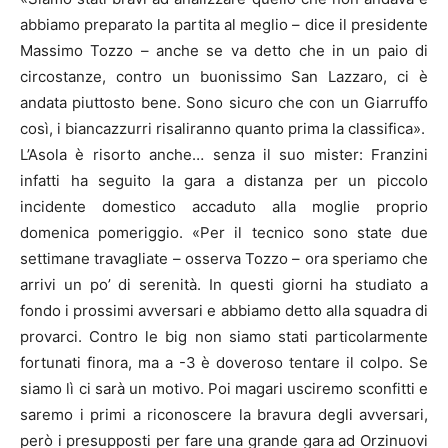
abbiamo preparato la partita al meglio – dice il presidente
Massimo Tozzo – anche se va detto che in un paio di
circostanze, contro un buonissimo San Lazzaro, ci è
andata piuttosto bene. Sono sicuro che con un Giarruffo
così, i biancazzurri risaliranno quanto prima la classifica».
L’Asola è risorto anche… senza il suo mister: Franzini
infatti ha seguito la gara a distanza per un piccolo
incidente domestico accaduto alla moglie proprio
domenica pomeriggio. «Per il tecnico sono state due
settimane travagliate – osserva Tozzo – ora speriamo che
arrivi un po’ di serenità. In questi giorni ha studiato a
fondo i prossimi avversari e abbiamo detto alla squadra di
provarci. Contro le big non siamo stati particolarmente
fortunati finora, ma a -3 è doveroso tentare il colpo. Se
siamo lì ci sarà un motivo. Poi magari usciremo sconfitti e
saremo i primi a riconoscere la bravura degli avversari,
però i presupposti per fare una grande gara ad Orzinuovi