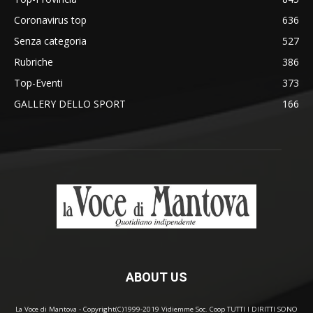
Coronavirus top
636
Senza categoria
527
Rubriche
386
Top-Eventi
373
GALLERY DELLO SPORT
166
ABOUT US
La Voce di Mantova - Copyright(C)1999-2019 Vidiemme Soc. Coop TUTTI I DIRITTI SONO