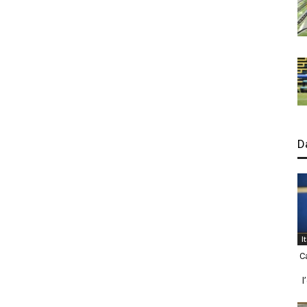
D
I
C
l