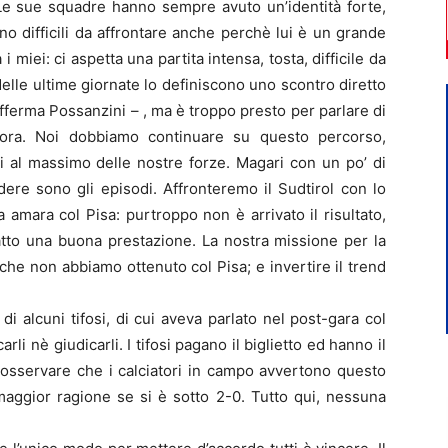
 Le sue squadre hanno sempre avuto un’identità forte,
no difficili da affrontare anche perchè lui è un grande
miei: ci aspetta una partita intensa, tosta, difficile da
 delle ultime giornate lo definiscono uno scontro diretto
fferma Possanzini – , ma è troppo presto per parlare di
cora. Noi dobbiamo continuare su questo percorso,
i al massimo delle nostre forze. Magari con un po’ di
dere sono gli episodi. Affronteremo il Sudtirol con lo
 amara col Pisa: purtroppo non è arrivato il risultato,
fatto una buona prestazione. La nostra missione per la
che non abbiamo ottenuto col Pisa; e invertire il trend
i alcuni tifosi, di cui aveva parlato nel post-gara col
rli nè giudicarli. I tifosi pagano il biglietto ed hanno il
o osservare che i calciatori in campo avvertono questo
 maggior ragione se si è sotto 2-0. Tutto qui, nessuna