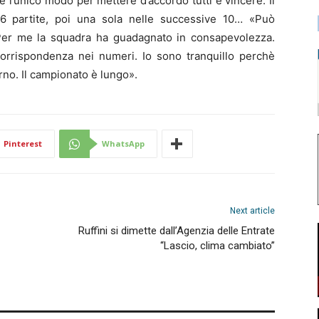
 l’unico modo per mettere d’accordo tutti è vincere. Il
 6 partite, poi una sola nelle successive 10… «Può
. Per me la squadra ha guadagnato in consapevolezza.
corrispondenza nei numeri. Io sono tranquillo perchè
rno. Il campionato è lungo».
Pinterest
WhatsApp
Next article
Ruffini si dimette dall’Agenzia delle Entrate
“Lascio, clima cambiato”