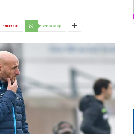
Di
Pinterest
WhatsApp
Mantova