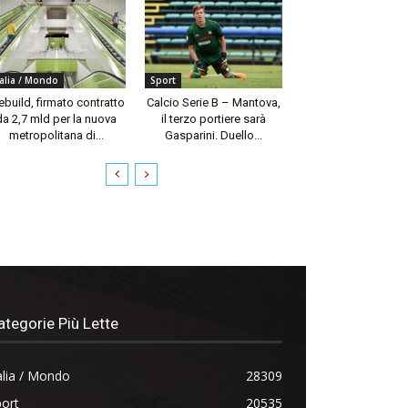
talia / Mondo
Sport
build, firmato contratto
Calcio Serie B – Mantova,
da 2,7 mld per la nuova
il terzo portiere sarà
metropolitana di...
Gasparini. Duello...
ategorie Più Lette
alia / Mondo
28309
ort
20535