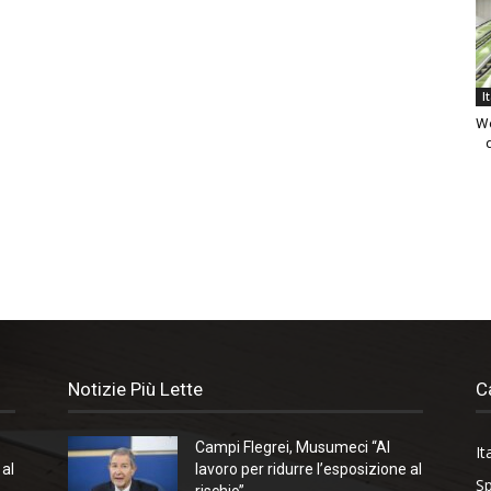
I
We
Notizie Più Lette
C
Campi Flegrei, Musumeci “Al
It
 al
lavoro per ridurre l’esposizione al
Sp
rischio”