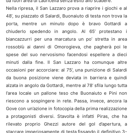
da fuori area di Lauricella senza esito allo scadere.
Nella ripresa, il San Lazzaro prova a riaprire i giochi e al
48’, su piazzato di Salardi, Buonaiuto di testa non trova la
porta, mentre un minuto dopo è bravo Gottardi a
chiuderlo spedendo in angolo. Al 65’ protestano i
biancazzurri per una marcatura un po’ stretta in area
rossoblù ai danni di Omorogieva, che pagherà poi le
spese del suo nervosismo facendosi espellere a dieci
minuti dalla fine. Il San Lazzaro ha comunque altre
occasioni per accorciare: al 75’, una punizione di Salardi
da buona posizione viene deviata in barriera e quindi
alzata in angolo da Gottardi, mentre al 78’ sfila lungo tutta
l’area locale un pallone teso che Buonaiuto e Pini non
riescono a sospingere in rete. Passa, invece, ancora la
Gove con un’azione in fotocopia della prima realizzazione
a protagonisti diversi. Stavolta è infatti Piras, che ha
rilevato proprio Ghezzi autore del gol d’apertura, a
staccare imperiosamente di testa fissando il definitivo 3-