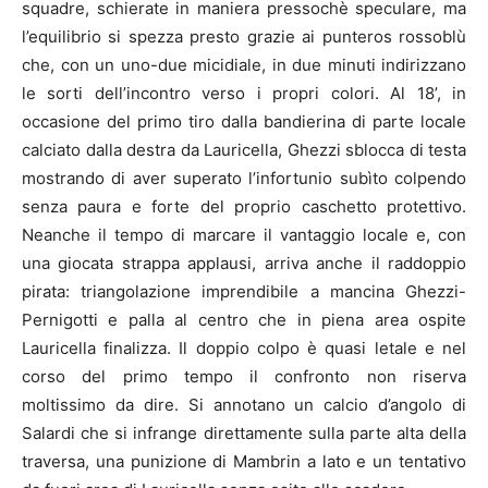
squadre, schierate in maniera pressochè speculare, ma
l’equilibrio si spezza presto grazie ai punteros rossoblù
che, con un uno-due micidiale, in due minuti indirizzano
le sorti dell’incontro verso i propri colori. Al 18’, in
occasione del primo tiro dalla bandierina di parte locale
calciato dalla destra da Lauricella, Ghezzi sblocca di testa
mostrando di aver superato l’infortunio subìto colpendo
senza paura e forte del proprio caschetto protettivo.
Neanche il tempo di marcare il vantaggio locale e, con
una giocata strappa applausi, arriva anche il raddoppio
pirata: triangolazione imprendibile a mancina Ghezzi-
Pernigotti e palla al centro che in piena area ospite
Lauricella finalizza. Il doppio colpo è quasi letale e nel
corso del primo tempo il confronto non riserva
moltissimo da dire. Si annotano un calcio d’angolo di
Salardi che si infrange direttamente sulla parte alta della
traversa, una punizione di Mambrin a lato e un tentativo