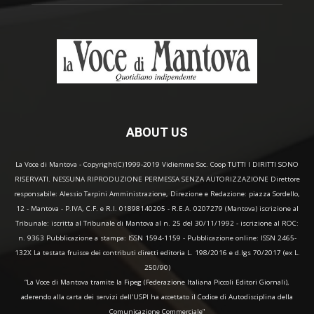
ABOUT US
La Voce di Mantova - Copyright(C)1999-2019 Vidiemme Soc. Coop TUTTI I DIRITTI SONO
RISERVATI. NESSUNA RIPRODUZIONE PERMESSA SENZA AUTORIZZAZIONE Direttore
responsabile: Alessio Tarpini Amministrazione, Direzione e Redazione: piazza Sordello,
12 - Mantova - P.IVA, C.F. e R.I. 01898140205 - R.E.A. 0207279 (Mantova) iscrizione al
Tribunale: iscritta al Tribunale di Mantova al n. 25 del 30/11/1992 - iscrizione al ROC:
n. 9363 Pubblicazione a stampa: ISSN 1594-1159 - Pubblicazione online: ISSN 2465-
132X La testata fruisce dei contributi diretti editoria L. 198/2016 e d.lgs 70/2017 (ex L.
250/90)
“La Voce di Mantova tramite la Fipeg (Federazione Italiana Piccoli Editori Giornali),
aderendo alla carta dei servizi dell'USPI ha accettato il Codice di Autodisciplina della
Comunicazione Commerciale"