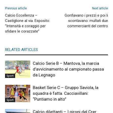
Previous article
Next article
Calcio Eccellenza –
Gonfiavano i prezzi e poi li
Castiglione al via. Esposito:
scontavano: multati due
“Intensità e coraggio per
commercianti del centro
sfidare le corazzate”
RELATED ARTICLES
Calcio Serie B – Mantova, la marcia
d’avvicinamento al campionato passa
da Legnago
Sport
Basket Serie C – Gruppo Saviola, la
squadra è fatta. Cacciavillani:
“Puntiamo in alto”
Sport
Calcio dilettanti – I gironi del Crer: