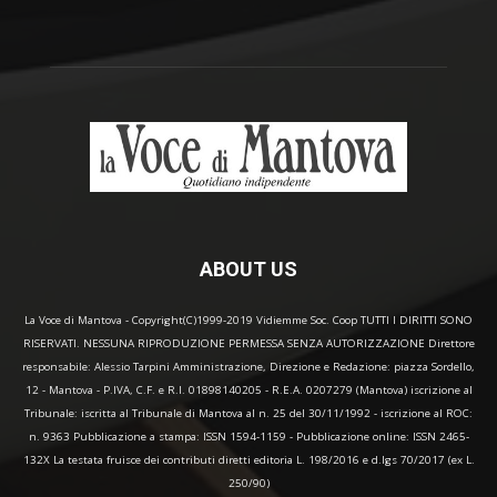
ABOUT US
La Voce di Mantova - Copyright(C)1999-2019 Vidiemme Soc. Coop TUTTI I DIRITTI SONO
RISERVATI. NESSUNA RIPRODUZIONE PERMESSA SENZA AUTORIZZAZIONE Direttore
responsabile: Alessio Tarpini Amministrazione, Direzione e Redazione: piazza Sordello,
12 - Mantova - P.IVA, C.F. e R.I. 01898140205 - R.E.A. 0207279 (Mantova) iscrizione al
Tribunale: iscritta al Tribunale di Mantova al n. 25 del 30/11/1992 - iscrizione al ROC:
n. 9363 Pubblicazione a stampa: ISSN 1594-1159 - Pubblicazione online: ISSN 2465-
132X La testata fruisce dei contributi diretti editoria L. 198/2016 e d.lgs 70/2017 (ex L.
250/90)