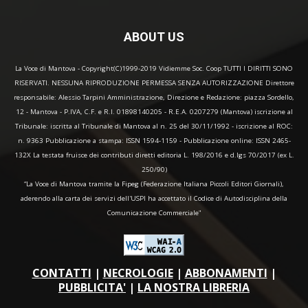
ABOUT US
La Voce di Mantova - Copyright(C)1999-2019 Vidiemme Soc. Coop TUTTI I DIRITTI SONO
RISERVATI. NESSUNA RIPRODUZIONE PERMESSA SENZA AUTORIZZAZIONE Direttore
responsabile: Alessio Tarpini Amministrazione, Direzione e Redazione: piazza Sordello,
12 - Mantova - P.IVA, C.F. e R.I. 01898140205 - R.E.A. 0207279 (Mantova) iscrizione al
Tribunale: iscritta al Tribunale di Mantova al n. 25 del 30/11/1992 - iscrizione al ROC:
n. 9363 Pubblicazione a stampa: ISSN 1594-1159 - Pubblicazione online: ISSN 2465-
132X La testata fruisce dei contributi diretti editoria L. 198/2016 e d.lgs 70/2017 (ex L.
250/90)
“La Voce di Mantova tramite la Fipeg (Federazione Italiana Piccoli Editori Giornali),
aderendo alla carta dei servizi dell'USPI ha accettato il Codice di Autodisciplina della
Comunicazione Commerciale"
CONTATTI
|
NECROLOGIE
|
ABBONAMENTI
|
PUBBLICITA'
|
LA NOSTRA LIBRERIA