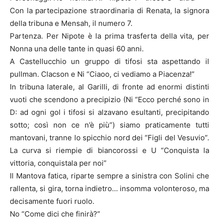
Con la partecipazione straordinaria di Renata, la signora
della tribuna e Mensah, il numero 7.
Partenza. Per Nipote è la prima trasferta della vita, per
Nonna una delle tante in quasi 60 anni.
A Castellucchio un gruppo di tifosi sta aspettando il
pullman. Clacson e Ni “Ciaoo, ci vediamo a Piacenza!”
In tribuna laterale, al Garilli, di fronte ad enormi distinti
vuoti che scendono a precipizio (Ni “Ecco perché sono in
D: ad ogni gol i tifosi si alzavano esultanti, precipitando
sotto; così non ce n’è più”) siamo praticamente tutti
mantovani, tranne lo spicchio nord dei “Figli del Vesuvio”.
La curva si riempie di biancorossi e U “Conquista la
vittoria, conquistala per noi”
Il Mantova fatica, riparte sempre a sinistra con Solini che
rallenta, si gira, torna indietro… insomma volonteroso, ma
decisamente fuori ruolo.
No “Come dici che finirà?”