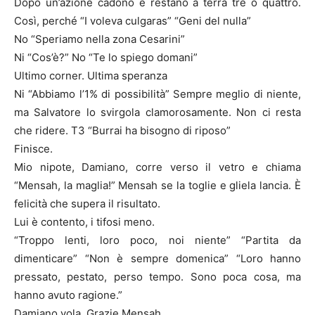
Dopo un’azione cadono e restano a terra tre o quattro.
Così, perché “I voleva culgaras” “Geni del nulla”
No “Speriamo nella zona Cesarini”
Ni “Cos’è?” No “Te lo spiego domani”
Ultimo corner. Ultima speranza
Ni “Abbiamo l’1% di possibilità” Sempre meglio di niente,
ma Salvatore lo svirgola clamorosamente. Non ci resta
che ridere. T3 “Burrai ha bisogno di riposo”
Finisce.
Mio nipote, Damiano, corre verso il vetro e chiama
“Mensah, la maglia!” Mensah se la toglie e gliela lancia. È
felicità che supera il risultato.
Lui è contento, i tifosi meno.
“Troppo lenti, loro poco, noi niente” “Partita da
dimenticare” “Non è sempre domenica” “Loro hanno
pressato, pestato, perso tempo. Sono poca cosa, ma
hanno avuto ragione.”
Damiano vola. Grazie Mensah.