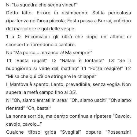
Ni “La squadra che segna vince!”
Detto fatto. Errore in disimpegno. Solita pericolosa
ripartenza nell’area piccola, Festa passa a Burrai, anticipo
del marcatore e gol delle vespe.
1 a 0. Encomiabili gli ultrà che dopo un attimo di
sconcerto riprendono a cantare.
No “Ma porco… ma ancora! Ma sempre!”
T1 “Basta regali!” T2 “Natale è lontano!” T3 “Se il
buongiorno si vede dal mattino” T1 “Forza reagire!” T2
“Mi sa che qui c’è da stringere le chiappe”
Il Mantova è spento. Lento, prevedibile, senza voglia. Non
supera la metà campo fino al 35’.
Ni “Oh, siamo entrati in area” “Oh, siamo usciti” “Oh siamo
rientrati” “Oh, basta!”
La nonna sorride, ma dentro continua a ripetere “Cavolo,
cavolo, cavolo…”
Qualche tifoso grida “Sveglia!” oppure “Possanzini