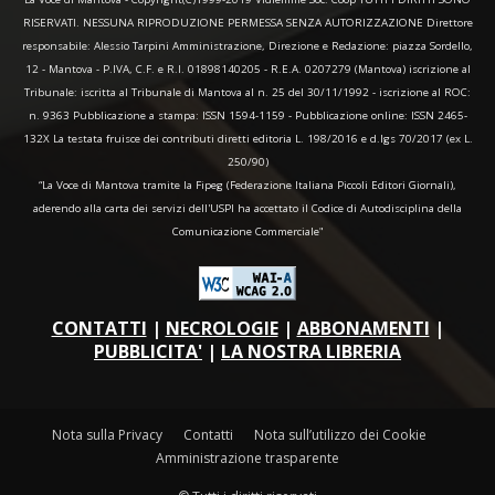
RISERVATI. NESSUNA RIPRODUZIONE PERMESSA SENZA AUTORIZZAZIONE Direttore
responsabile: Alessio Tarpini Amministrazione, Direzione e Redazione: piazza Sordello,
12 - Mantova - P.IVA, C.F. e R.I. 01898140205 - R.E.A. 0207279 (Mantova) iscrizione al
Tribunale: iscritta al Tribunale di Mantova al n. 25 del 30/11/1992 - iscrizione al ROC:
n. 9363 Pubblicazione a stampa: ISSN 1594-1159 - Pubblicazione online: ISSN 2465-
132X La testata fruisce dei contributi diretti editoria L. 198/2016 e d.lgs 70/2017 (ex L.
250/90)
“La Voce di Mantova tramite la Fipeg (Federazione Italiana Piccoli Editori Giornali),
aderendo alla carta dei servizi dell'USPI ha accettato il Codice di Autodisciplina della
Comunicazione Commerciale"
CONTATTI
|
NECROLOGIE
|
ABBONAMENTI
|
PUBBLICITA'
|
LA NOSTRA LIBRERIA
Nota sulla Privacy
Contatti
Nota sull’utilizzo dei Cookie
Amministrazione trasparente