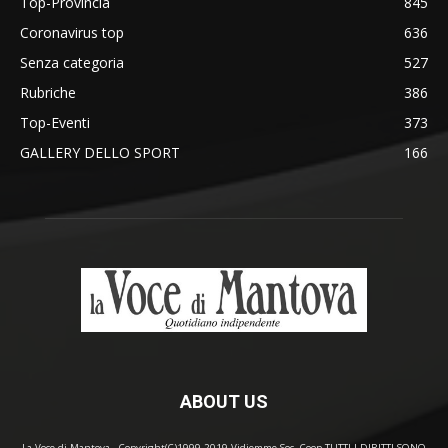
Top-Provincia
845
Coronavirus top
636
Senza categoria
527
Rubriche
386
Top-Eventi
373
GALLERY DELLO SPORT
166
ABOUT US
La Voce di Mantova - Copyright(C)1999-2019 Vidiemme Soc. Coop TUTTI I DIRITTI SONO