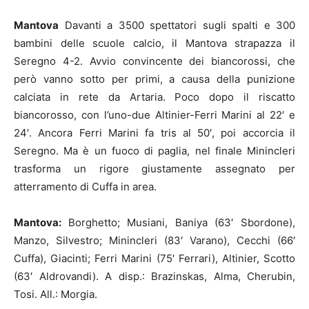
Mantova
Davanti a 3500 spettatori sugli spalti e 300
bambini delle scuole calcio, il Mantova strapazza il
Seregno 4-2. Avvio convincente dei biancorossi, che
però vanno sotto per primi, a causa della punizione
calciata in rete da Artaria. Poco dopo il riscatto
biancorosso, con l’uno-due Altinier-Ferri Marini al 22′ e
24′. Ancora Ferri Marini fa tris al 50′, poi accorcia il
Seregno. Ma è un fuoco di paglia, nel finale Minincleri
trasforma un rigore giustamente assegnato per
atterramento di Cuffa in area.
Mantova:
Borghetto; Musiani, Baniya (63′ Sbordone),
Manzo, Silvestro; Minincleri (83′ Varano), Cecchi (66′
Cuffa), Giacinti; Ferri Marini (75′ Ferrari), Altinier, Scotto
(63′ Aldrovandi). A disp.: Brazinskas, Alma, Cherubin,
Tosi. All.: Morgia.