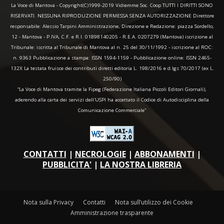
La Voce di Mantova - Copyright(C)1999-2019 Vidiemme Soc. Coop TUTTI I DIRITTI SONO
RISERVATI. NESSUNA RIPRODUZIONE PERMESSA SENZA AUTORIZZAZIONE Direttore
responsabile: Alessio Tarpini Amministrazione, Direzione e Redazione: piazza Sordello,
12 - Mantova - P.IVA, C.F. e R.I. 01898140205 - R.E.A. 0207279 (Mantova) iscrizione al
Tribunale: iscritta al Tribunale di Mantova al n. 25 del 30/11/1992 - iscrizione al ROC:
n. 9363 Pubblicazione a stampa: ISSN 1594-1159 - Pubblicazione online: ISSN 2465-
132X La testata fruisce dei contributi diretti editoria L. 198/2016 e d.lgs 70/2017 (ex L.
250/90)
“La Voce di Mantova tramite la Fipeg (Federazione Italiana Piccoli Editori Giornali),
aderendo alla carta dei servizi dell'USPI ha accettato il Codice di Autodisciplina della
Comunicazione Commerciale"
CONTATTI
|
NECROLOGIE
|
ABBONAMENTI
|
PUBBLICITA'
|
LA NOSTRA LIBRERIA
Nota sulla Privacy
Contatti
Nota sull’utilizzo dei Cookie
Amministrazione trasparente