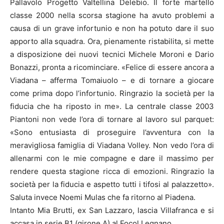
Pallavolo Progetto Valtellina Delebio. Il forte martello
classe 2000 nella scorsa stagione ha avuto problemi a
causa di un grave infortunio e non ha potuto dare il suo
apporto alla squadra. Ora, pienamente ristabilita, si mette
a disposizione dei nuovi tecnici Michele Moroni e Dario
Bonazzi, pronta a ricominciare. «Felice di essere ancora a
Viadana – afferma Tomaiuolo – e di tornare a giocare
come prima dopo l’infortunio. Ringrazio la società per la
fiducia che ha riposto in me». La centrale classe 2003
Piantoni non vede l’ora di tornare al lavoro sul parquet:
«Sono entusiasta di proseguire l’avventura con la
meravigliosa famiglia di Viadana Volley. Non vedo l’ora di
allenarmi con le mie compagne e dare il massimo per
rendere questa stagione ricca di emozioni. Ringrazio la
società per la fiducia e aspetto tutti i tifosi al palazzetto».
Saluta invece Noemi Mulas che fa ritorno al Piadena.
Intanto Mia Brutti, ex San Lazzaro, lascia Villafranca e si
accasa in serie B1 (girone A) al Focol Legnano.