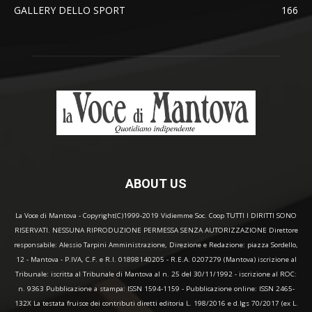
GALLERY DELLO SPORT
166
ABOUT US
La Voce di Mantova - Copyright(C)1999-2019 Vidiemme Soc. Coop TUTTI I DIRITTI SONO
RISERVATI. NESSUNA RIPRODUZIONE PERMESSA SENZA AUTORIZZAZIONE Direttore
responsabile: Alessio Tarpini Amministrazione, Direzione e Redazione: piazza Sordello,
12 - Mantova - P.IVA, C.F. e R.I. 01898140205 - R.E.A. 0207279 (Mantova) iscrizione al
Tribunale: iscritta al Tribunale di Mantova al n. 25 del 30/11/1992 - iscrizione al ROC:
n. 9363 Pubblicazione a stampa: ISSN 1594-1159 - Pubblicazione online: ISSN 2465-
132X La testata fruisce dei contributi diretti editoria L. 198/2016 e d.lgs 70/2017 (ex L.