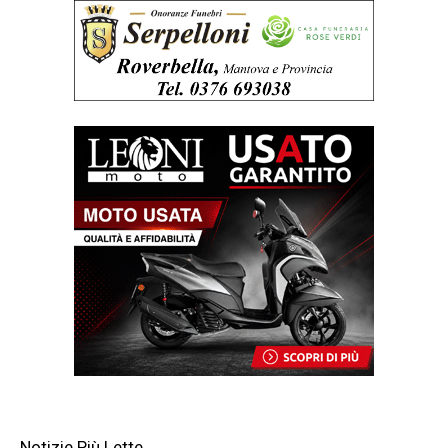
Notizie Più Lette