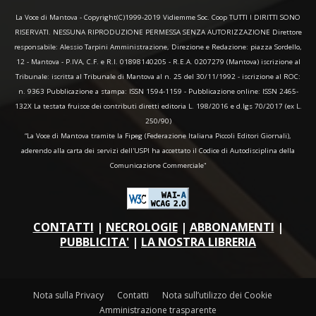
La Voce di Mantova - Copyright(C)1999-2019 Vidiemme Soc. Coop TUTTI I DIRITTI SONO
RISERVATI. NESSUNA RIPRODUZIONE PERMESSA SENZA AUTORIZZAZIONE Direttore
responsabile: Alessio Tarpini Amministrazione, Direzione e Redazione: piazza Sordello,
12 - Mantova - P.IVA, C.F. e R.I. 01898140205 - R.E.A. 0207279 (Mantova) iscrizione al
Tribunale: iscritta al Tribunale di Mantova al n. 25 del 30/11/1992 - iscrizione al ROC:
n. 9363 Pubblicazione a stampa: ISSN 1594-1159 - Pubblicazione online: ISSN 2465-
132X La testata fruisce dei contributi diretti editoria L. 198/2016 e d.lgs 70/2017 (ex L.
250/90)
“La Voce di Mantova tramite la Fipeg (Federazione Italiana Piccoli Editori Giornali),
aderendo alla carta dei servizi dell'USPI ha accettato il Codice di Autodisciplina della
Comunicazione Commerciale"
CONTATTI
|
NECROLOGIE
|
ABBONAMENTI
|
PUBBLICITA'
|
LA NOSTRA LIBRERIA
Nota sulla Privacy
Contatti
Nota sull’utilizzo dei Cookie
Amministrazione trasparente