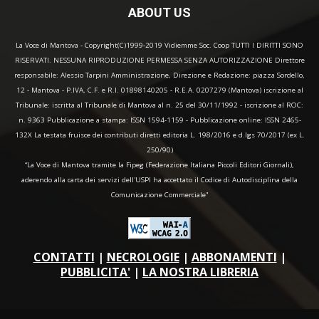
ABOUT US
La Voce di Mantova - Copyright(C)1999-2019 Vidiemme Soc. Coop TUTTI I DIRITTI SONO
RISERVATI. NESSUNA RIPRODUZIONE PERMESSA SENZA AUTORIZZAZIONE Direttore
responsabile: Alessio Tarpini Amministrazione, Direzione e Redazione: piazza Sordello,
12 - Mantova - P.IVA, C.F. e R.I. 01898140205 - R.E.A. 0207279 (Mantova) iscrizione al
Tribunale: iscritta al Tribunale di Mantova al n. 25 del 30/11/1992 - iscrizione al ROC:
n. 9363 Pubblicazione a stampa: ISSN 1594-1159 - Pubblicazione online: ISSN 2465-
132X La testata fruisce dei contributi diretti editoria L. 198/2016 e d.lgs 70/2017 (ex L.
250/90)
“La Voce di Mantova tramite la Fipeg (Federazione Italiana Piccoli Editori Giornali),
aderendo alla carta dei servizi dell'USPI ha accettato il Codice di Autodisciplina della
Comunicazione Commerciale"
CONTATTI
|
NECROLOGIE
|
ABBONAMENTI
|
PUBBLICITA'
|
LA NOSTRA LIBRERIA