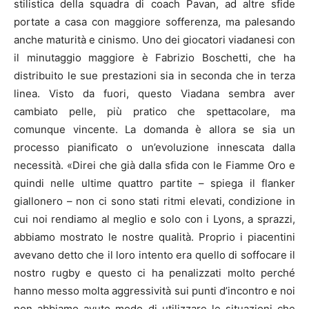
stilistica della squadra di coach Pavan, ad altre sfide
portate a casa con maggiore sofferenza, ma palesando
anche maturità e cinismo. Uno dei giocatori viadanesi con
il minutaggio maggiore è Fabrizio Boschetti, che ha
distribuito le sue prestazioni sia in seconda che in terza
linea. Visto da fuori, questo Viadana sembra aver
cambiato pelle, più pratico che spettacolare, ma
comunque vincente. La domanda è allora se sia un
processo pianificato o un’evoluzione innescata dalla
necessità. «Direi che già dalla sfida con le Fiamme Oro e
quindi nelle ultime quattro partite – spiega il flanker
giallonero – non ci sono stati ritmi elevati, condizione in
cui noi rendiamo al meglio e solo con i Lyons, a sprazzi,
abbiamo mostrato le nostre qualità. Proprio i piacentini
avevano detto che il loro intento era quello di soffocare il
nostro rugby e questo ci ha penalizzati molto perché
hanno messo molta aggressività sui punti d’incontro e noi
non abbiamo avuto modo di utilizzare le situazioni che