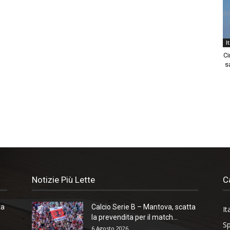
I
Ci
sa
Notizie Più Lette
C
ta
Calcio Serie B – Mantova, scatta
It
la prevendita per il match...
Sp
6 Agosto 2026