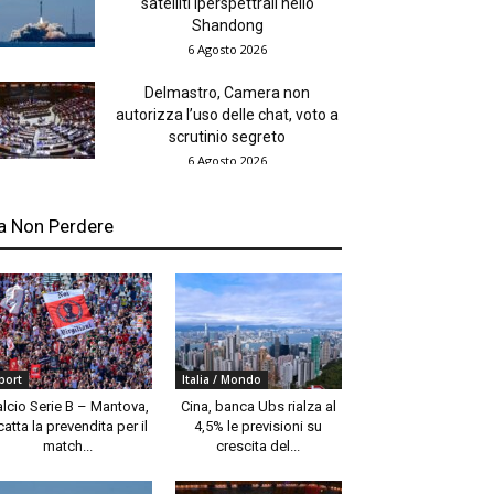
satelliti iperspettrali nello
Shandong
6 Agosto 2026
Delmastro, Camera non
autorizza l’uso delle chat, voto a
scrutinio segreto
6 Agosto 2026
a Non Perdere
port
Italia / Mondo
alcio Serie B – Mantova,
Cina, banca Ubs rialza al
catta la prevendita per il
4,5% le previsioni su
match...
crescita del...