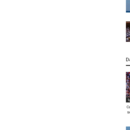
D
S
C
s