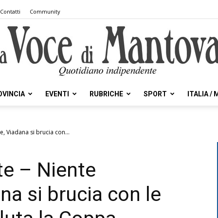
Contatti
Community
OVINCIA
EVENTI
RUBRICHE
SPORT
ITALIA /
la
e, Viadana si brucia con...
te – Niente
Voce
na si brucia con le