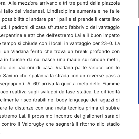
ra. Alla mezz’ora arrivano altri tre punti dalla piazzola
fallo dei viadanesi. L’indisciplina aumenta e ne fa le
ossibilità di andare per i pali e si prende il cartellino
uti. I padroni di casa sfruttano l’abbrivio del vantaggio
rpentine elettriche dell’estremo Lai e il buon impatto
imo tempo si chiude con i locali in vantaggio per 23-0. La
di un Viadana ferito che trova un break profondo con
 va in touche da cui nasce una maule sui cinque metri,
fallo dei padroni di casa. Viadana parte veloce con lo
 Savino che spalanca la strada con un reverse pass a
segnapunti. Al 69’ arriva la quarta meta delle Fiamme
co reattiva sugli sviluppi da fase statica. Le difficoltà
ilmente riscontrabili nel body language dei ragazzi di
are le distanze con una meta tecnica prima di subire
o estremo Lai. Il prossimo incontro dei gialloneri sarà di
ontro il Valorugby che segnerà il ritorno allo stadio
.