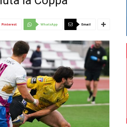
luta la Coppa
Di
Pinterest
WhatsApp
Email
Mantova