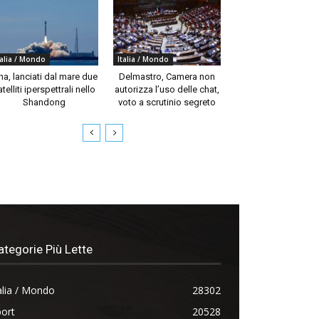
talia / Mondo
Italia / Mondo
na, lanciati dal mare due
Delmastro, Camera non
telliti iperspettrali nello
autorizza l’uso delle chat,
Shandong
voto a scrutinio segreto
ategorie Più Lette
alia / Mondo
28302
ort
20528