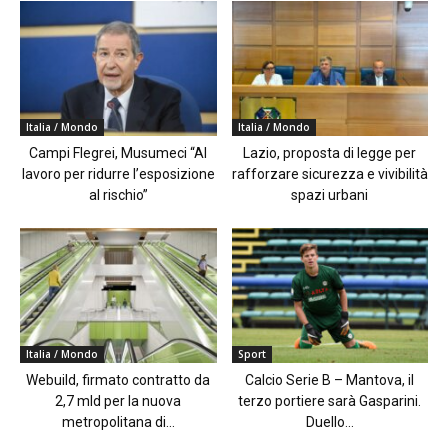
Italia / Mondo
Italia / Mondo
Campi Flegrei, Musumeci “Al
Lazio, proposta di legge per
lavoro per ridurre l’esposizione
rafforzare sicurezza e vivibilità
al rischio”
spazi urbani
Italia / Mondo
Sport
Webuild, firmato contratto da
Calcio Serie B – Mantova, il
2,7 mld per la nuova
terzo portiere sarà Gasparini.
metropolitana di...
Duello...