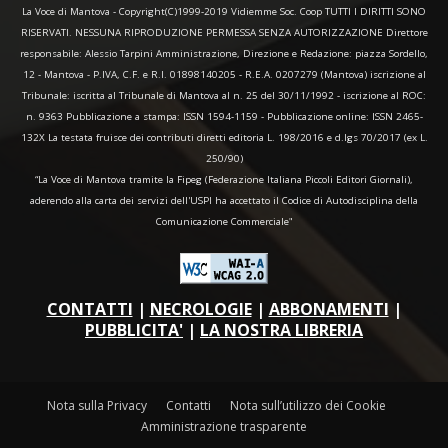
La Voce di Mantova - Copyright(C)1999-2019 Vidiemme Soc. Coop TUTTI I DIRITTI SONO
RISERVATI. NESSUNA RIPRODUZIONE PERMESSA SENZA AUTORIZZAZIONE Direttore
responsabile: Alessio Tarpini Amministrazione, Direzione e Redazione: piazza Sordello,
12 - Mantova - P.IVA, C.F. e R.I. 01898140205 - R.E.A. 0207279 (Mantova) iscrizione al
Tribunale: iscritta al Tribunale di Mantova al n. 25 del 30/11/1992 - iscrizione al ROC:
n. 9363 Pubblicazione a stampa: ISSN 1594-1159 - Pubblicazione online: ISSN 2465-
132X La testata fruisce dei contributi diretti editoria L. 198/2016 e d.lgs 70/2017 (ex L.
250/90)
“La Voce di Mantova tramite la Fipeg (Federazione Italiana Piccoli Editori Giornali),
aderendo alla carta dei servizi dell'USPI ha accettato il Codice di Autodisciplina della
Comunicazione Commerciale"
CONTATTI
|
NECROLOGIE
|
ABBONAMENTI
|
PUBBLICITA'
|
LA NOSTRA LIBRERIA
Nota sulla Privacy
Contatti
Nota sull’utilizzo dei Cookie
Amministrazione trasparente