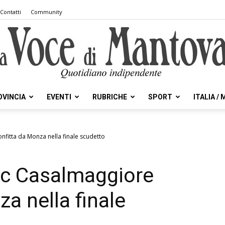
Contatti
Community
OVINCIA
EVENTI
RUBRICHE
SPORT
ITALIA /
la
nfitta da Monza nella finale scudetto
bc Casalmaggiore
Voce
a nella finale