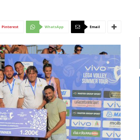
Di
Pinterest
WhatsApp
Email
Mantova