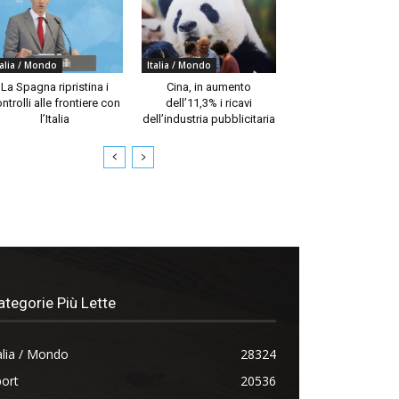
talia / Mondo
Italia / Mondo
La Spagna ripristina i
Cina, in aumento
ntrolli alle frontiere con
dell’11,3% i ricavi
l’Italia
dell’industria pubblicitaria
ategorie Più Lette
alia / Mondo
28324
ort
20536