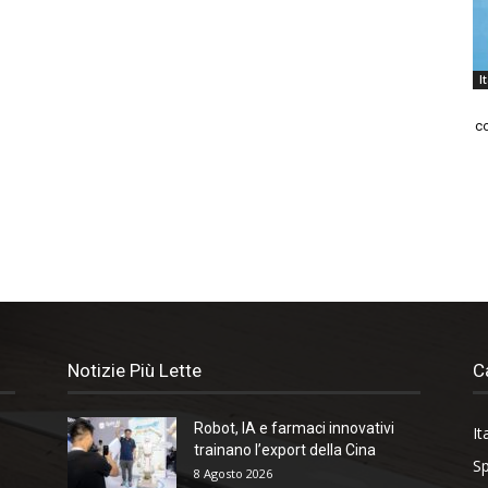
I
co
Notizie Più Lette
C
Robot, IA e farmaci innovativi
It
trainano l’export della Cina
Sp
8 Agosto 2026