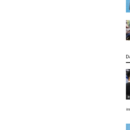
D
I
in