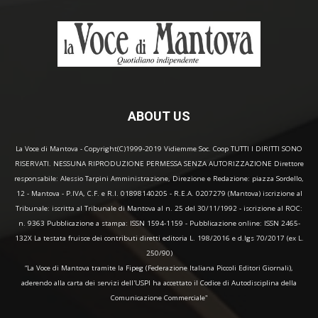
ABOUT US
La Voce di Mantova - Copyright(C)1999-2019 Vidiemme Soc. Coop TUTTI I DIRITTI SONO
RISERVATI. NESSUNA RIPRODUZIONE PERMESSA SENZA AUTORIZZAZIONE Direttore
responsabile: Alessio Tarpini Amministrazione, Direzione e Redazione: piazza Sordello,
12 - Mantova - P.IVA, C.F. e R.I. 01898140205 - R.E.A. 0207279 (Mantova) iscrizione al
Tribunale: iscritta al Tribunale di Mantova al n. 25 del 30/11/1992 - iscrizione al ROC:
n. 9363 Pubblicazione a stampa: ISSN 1594-1159 - Pubblicazione online: ISSN 2465-
132X La testata fruisce dei contributi diretti editoria L. 198/2016 e d.lgs 70/2017 (ex L.
250/90)
“La Voce di Mantova tramite la Fipeg (Federazione Italiana Piccoli Editori Giornali),
aderendo alla carta dei servizi dell'USPI ha accettato il Codice di Autodisciplina della
Comunicazione Commerciale"