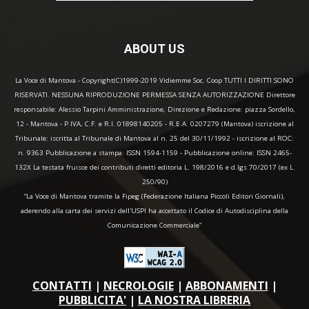
ABOUT US
La Voce di Mantova - Copyright(C)1999-2019 Vidiemme Soc. Coop TUTTI I DIRITTI SONO
RISERVATI. NESSUNA RIPRODUZIONE PERMESSA SENZA AUTORIZZAZIONE Direttore
responsabile: Alessio Tarpini Amministrazione, Direzione e Redazione: piazza Sordello,
12 - Mantova - P.IVA, C.F. e R.I. 01898140205 - R.E.A. 0207279 (Mantova) iscrizione al
Tribunale: iscritta al Tribunale di Mantova al n. 25 del 30/11/1992 - iscrizione al ROC:
n. 9363 Pubblicazione a stampa: ISSN 1594-1159 - Pubblicazione online: ISSN 2465-
132X La testata fruisce dei contributi diretti editoria L. 198/2016 e d.lgs 70/2017 (ex L.
250/90)
“La Voce di Mantova tramite la Fipeg (Federazione Italiana Piccoli Editori Giornali),
aderendo alla carta dei servizi dell'USPI ha accettato il Codice di Autodisciplina della
Comunicazione Commerciale"
CONTATTI
|
NECROLOGIE
|
ABBONAMENTI
|
PUBBLICITA'
|
LA NOSTRA LIBRERIA