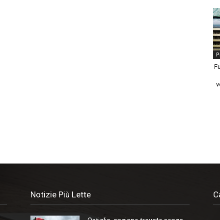
P
Fu
v
Notizie Più Lette
C