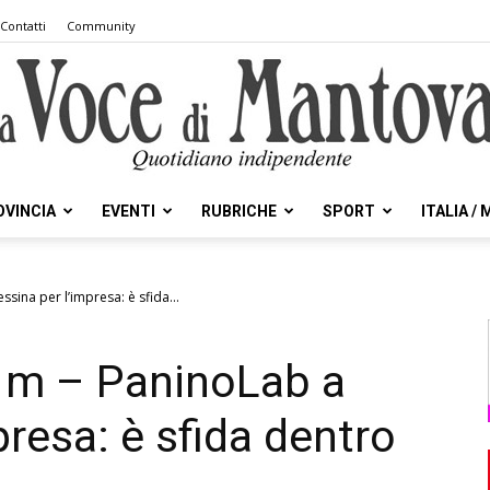
Contatti
Community
OVINCIA
EVENTI
RUBRICHE
SPORT
ITALIA /
la
sina per l’impresa: è sfida...
1 m – PaninoLab a
Voce
resa: è sfida dentro