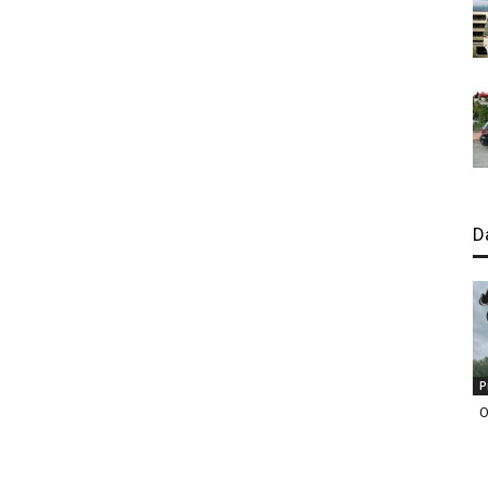
D
P
O