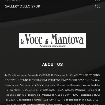
GALLERY DELLO SPORT
166
ABOUT US
La Voce di Mantova - Copyright(C)1999-2019 Vidiemme Soc. Coop TUTTI I DIRITTI SONO
RISERVATI. NESSUNA RIPRODUZIONE PERMESSA SENZA AUTORIZZAZIONE Direttore
responsabile: Alessio Tarpini Amministrazione, Direzione e Redazione: piazza Sordello,
12 - Mantova - P.IVA, C.F. e R.I. 01898140205 - R.E.A. 0207279 (Mantova) iscrizione al
Tribunale: iscritta al Tribunale di Mantova al n. 25 del 30/11/1992 - iscrizione al ROC:
n. 9363 Pubblicazione a stampa: ISSN 1594-1159 - Pubblicazione online: ISSN 2465-
132X La testata fruisce dei contributi diretti editoria L. 198/2016 e d.lgs 70/2017 (ex L.