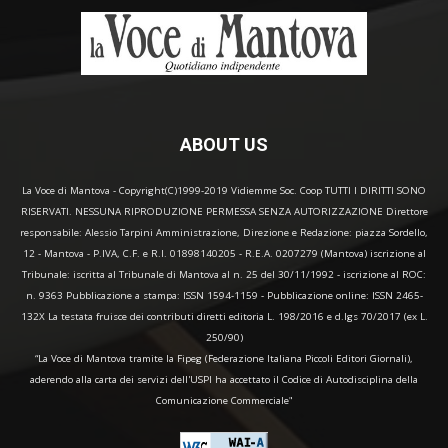
ABOUT US
La Voce di Mantova - Copyright(C)1999-2019 Vidiemme Soc. Coop TUTTI I DIRITTI SONO
RISERVATI. NESSUNA RIPRODUZIONE PERMESSA SENZA AUTORIZZAZIONE Direttore
responsabile: Alessio Tarpini Amministrazione, Direzione e Redazione: piazza Sordello,
12 - Mantova - P.IVA, C.F. e R.I. 01898140205 - R.E.A. 0207279 (Mantova) iscrizione al
Tribunale: iscritta al Tribunale di Mantova al n. 25 del 30/11/1992 - iscrizione al ROC:
n. 9363 Pubblicazione a stampa: ISSN 1594-1159 - Pubblicazione online: ISSN 2465-
132X La testata fruisce dei contributi diretti editoria L. 198/2016 e d.lgs 70/2017 (ex L.
250/90)
“La Voce di Mantova tramite la Fipeg (Federazione Italiana Piccoli Editori Giornali),
aderendo alla carta dei servizi dell'USPI ha accettato il Codice di Autodisciplina della
Comunicazione Commerciale"