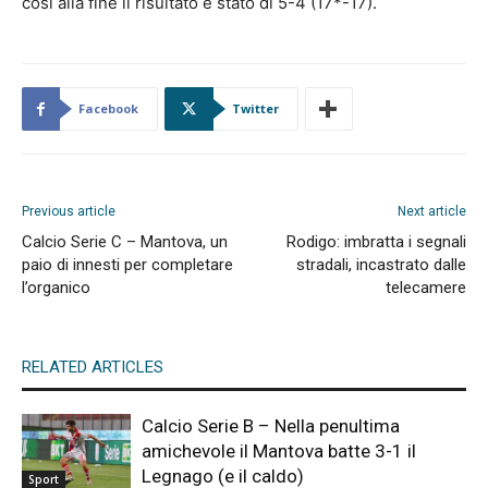
così alla fine il risultato è stato di 5-4 (17*-17).
Facebook
Twitter
Previous article
Next article
Calcio Serie C – Mantova, un
Rodigo: imbratta i segnali
paio di innesti per completare
stradali, incastrato dalle
l’organico
telecamere
RELATED ARTICLES
Calcio Serie B – Nella penultima
amichevole il Mantova batte 3-1 il
Legnago (e il caldo)
Sport