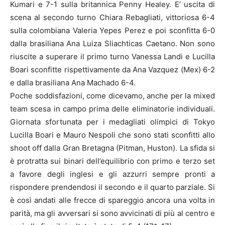
Kumari e 7-1 sulla britannica Penny Healey. E’ uscita di
scena al secondo turno Chiara Rebagliati, vittoriosa 6-4
sulla colombiana Valeria Yepes Perez e poi sconfitta 6-0
dalla brasiliana Ana Luiza Sliachticas Caetano. Non sono
riuscite a superare il primo turno Vanessa Landi e Lucilla
Boari sconfitte rispettivamente da Ana Vazquez (Mex) 6-2
e dalla brasiliana Ana Machado 6-4.
Poche soddisfazioni, come dicevamo, anche per la mixed
team scesa in campo prima delle eliminatorie individuali.
Giornata sfortunata per i medagliati olimpici di Tokyo
Lucilla Boari e Mauro Nespoli che sono stati sconfitti allo
shoot off dalla Gran Bretagna (Pitman, Huston). La sfida si
è protratta sui binari dell’equilibrio con primo e terzo set
a favore degli inglesi e gli azzurri sempre pronti a
rispondere prendendosi il secondo e il quarto parziale. Si
è così andati alle frecce di spareggio ancora una volta in
parità, ma gli avversari si sono avvicinati di più al centro e