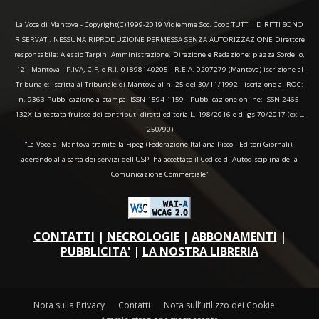
La Voce di Mantova - Copyright(C)1999-2019 Vidiemme Soc. Coop TUTTI I DIRITTI SONO
RISERVATI. NESSUNA RIPRODUZIONE PERMESSA SENZA AUTORIZZAZIONE Direttore
responsabile: Alessio Tarpini Amministrazione, Direzione e Redazione: piazza Sordello,
12 - Mantova - P.IVA, C.F. e R.I. 01898140205 - R.E.A. 0207279 (Mantova) iscrizione al
Tribunale: iscritta al Tribunale di Mantova al n. 25 del 30/11/1992 - iscrizione al ROC:
n. 9363 Pubblicazione a stampa: ISSN 1594-1159 - Pubblicazione online: ISSN 2465-
132X La testata fruisce dei contributi diretti editoria L. 198/2016 e d.lgs 70/2017 (ex L.
250/90)
“La Voce di Mantova tramite la Fipeg (Federazione Italiana Piccoli Editori Giornali),
aderendo alla carta dei servizi dell'USPI ha accettato il Codice di Autodisciplina della
Comunicazione Commerciale"
CONTATTI
|
NECROLOGIE
|
ABBONAMENTI
|
PUBBLICITA'
|
LA NOSTRA LIBRERIA
Nota sulla Privacy
Contatti
Nota sull’utilizzo dei Cookie