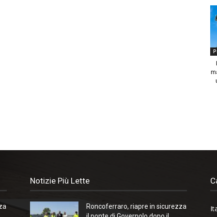
P
ma
Notizie Più Lette
C
zza
Roncoferraro, riapre in sicurezza
It
il ponte di Governolo dopo il