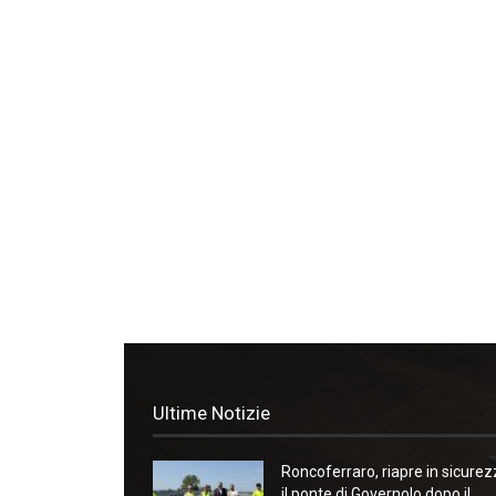
Ultime Notizie
Roncoferraro, riapre in sicure
il ponte di Governolo dopo il