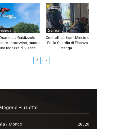
rovincia
Cronaca
Dramma a Guidizzolo:
Controlli sui fiumi Mincio e
lore improvviso, muore
Po: la Guardia di Finanza
una ragazza di 20 anni
stanga...
ategorie Più Lette
alia / Mondo
28320