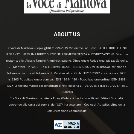
ABOUT US
La Voce di Mantova - Copyright(C)1999-2019 Vidiemme Soc. Coop TUTTI I DIRITTI SONO
RISERVATI. NESSUNA RIPRODUZIONE PERMESSA SENZA AUTORIZZAZIONE Direttore
responsabile: Alessio Tarpini Amministrazione, Direzione e Redazione: piazza Sordello,
12 - Mantova - P.IVA, C.F. e R.I. 01898140205 - R.E.A. 0207279 (Mantova) iscrizione al
Tribunale: iscritta al Tribunale di Mantova al n. 25 del 30/11/1992 - iscrizione al ROC:
n. 9363 Pubblicazione a stampa: ISSN 1594-1159 - Pubblicazione online: ISSN 2465-
132X La testata fruisce dei contributi diretti editoria L. 198/2016 e d.lgs 70/2017 (ex L.
250/90)
“La Voce di Mantova tramite la Fipeg (Federazione Italiana Piccoli Editori Giornali),
aderendo alla carta dei servizi dell'USPI ha accettato il Codice di Autodisciplina della
Comunicazione Commerciale"