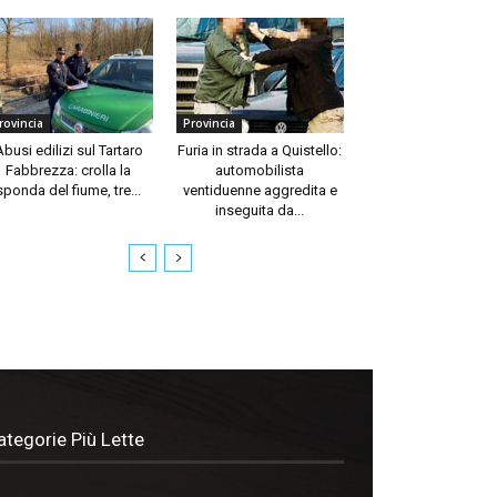
rovincia
Provincia
Abusi edilizi sul Tartaro
Furia in strada a Quistello:
Fabbrezza: crolla la
automobilista
sponda del fiume, tre...
ventiduenne aggredita e
inseguita da...
ategorie Più Lette