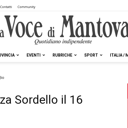
Contatti
Community
OVINCIA
EVENTI
RUBRICHE
SPORT
ITALIA /
la
lio
za Sordello il 16
Voce