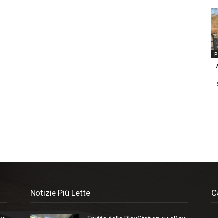
P
Notizie Più Lette
C