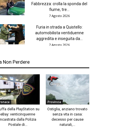
Fabbrezza: crolla la sponda del
fiume, tre...
7 Agosto 2026
Furia in strada a Quistello:
automobilista ventiduenne
aggredita e inseguita da...
7 Agosto 2026
a Non Perdere
ronaca
Provincia
uffa della PlayStation su
Ostiglia, anziano trovato
eBay: venticinquenne
senza vita in casa:
incastrata dalla Polizia
decesso per cause
Postale di...
naturali,...