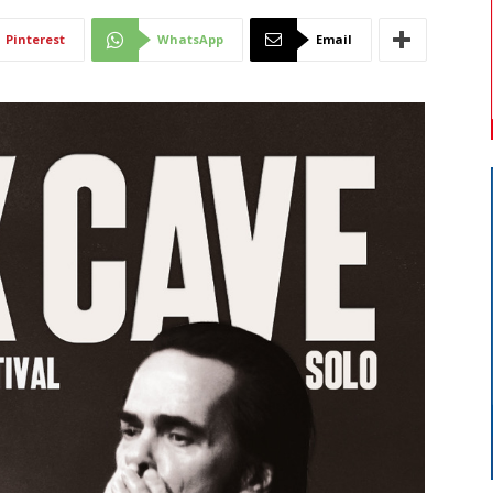
Di
Pinterest
WhatsApp
Email
Mantova