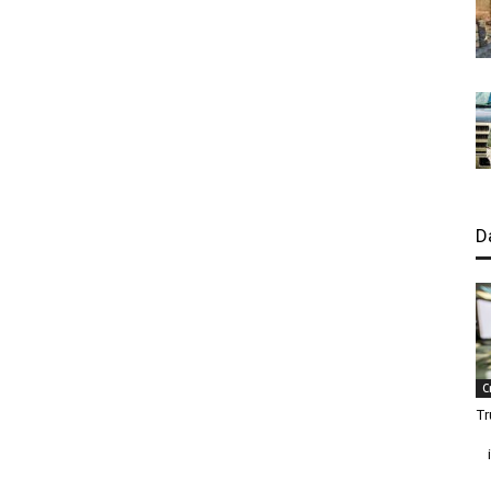
D
C
Tr