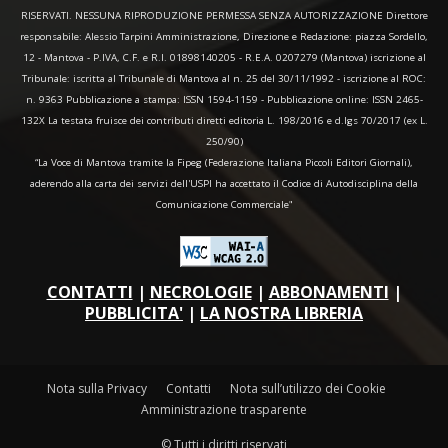
RISERVATI. NESSUNA RIPRODUZIONE PERMESSA SENZA AUTORIZZAZIONE Direttore
responsabile: Alessio Tarpini Amministrazione, Direzione e Redazione: piazza Sordello,
12 - Mantova - P.IVA, C.F. e R.I. 01898140205 - R.E.A. 0207279 (Mantova) iscrizione al
Tribunale: iscritta al Tribunale di Mantova al n. 25 del 30/11/1992 - iscrizione al ROC:
n. 9363 Pubblicazione a stampa: ISSN 1594-1159 - Pubblicazione online: ISSN 2465-
132X La testata fruisce dei contributi diretti editoria L. 198/2016 e d.lgs 70/2017 (ex L.
250/90)
“La Voce di Mantova tramite la Fipeg (Federazione Italiana Piccoli Editori Giornali),
aderendo alla carta dei servizi dell'USPI ha accettato il Codice di Autodisciplina della
Comunicazione Commerciale"
CONTATTI
|
NECROLOGIE
|
ABBONAMENTI
|
PUBBLICITA'
|
LA NOSTRA LIBRERIA
Nota sulla Privacy
Contatti
Nota sull’utilizzo dei Cookie
Amministrazione trasparente
© Tutti i diritti riservati