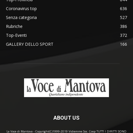
Coronavirus top
636
Senza categoria
527
Rubriche
386
Top-Eventi
372
GALLERY DELLO SPORT
166
ABOUT US
La Voce di Mantova - Copyright(C)1999-2019 Vidiemme Soc. Coop TUTTI I DIRITTI SONO