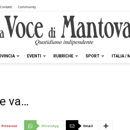
Contatti
Community
OVINCIA
EVENTI
RUBRICHE
SPORT
ITALIA /
la
ne va…
Voce
Pinterest
WhatsApp
Email