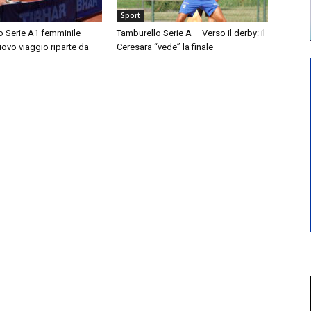
Sport
o Serie A1 femminile –
Tamburello Serie A – Verso il derby: il
nuovo viaggio riparte da
Ceresara “vede” la finale