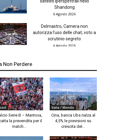
satelliti iperspettrali nello
Shandong
6 Agosto 2026
Delmastro, Camera non
autorizza l’uso delle chat, voto a
scrutinio segreto
6 Agosto 2026
a Non Perdere
port
Italia / Mondo
alcio Serie B – Mantova,
Cina, banca Ubs rialza al
catta la prevendita per il
4,5% le previsioni su
match...
crescita del...