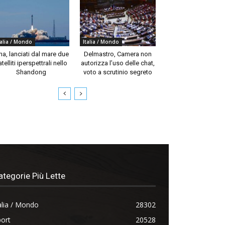
talia / Mondo
Italia / Mondo
na, lanciati dal mare due
Delmastro, Camera non
telliti iperspettrali nello
autorizza l’uso delle chat,
Shandong
voto a scrutinio segreto
ategorie Più Lette
alia / Mondo
28302
ort
20528