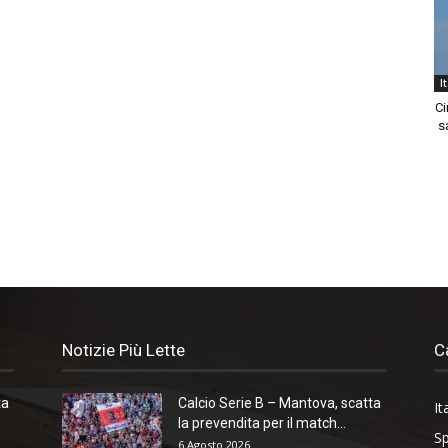
I
Ci
sa
Notizie Più Lette
C
ta
Calcio Serie B – Mantova, scatta
It
la prevendita per il match...
Sp
6 Agosto 2026