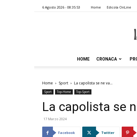
6 Agosto 2026 - 08:35:53
Home
Edicola OnLine
HOME
CRONACA
PR
Home
Sport
La capolista se ne va…
Sport
Top-Home
Top-Sport
La capolista se 
17 Marzo 2024
Facebook
Twitter