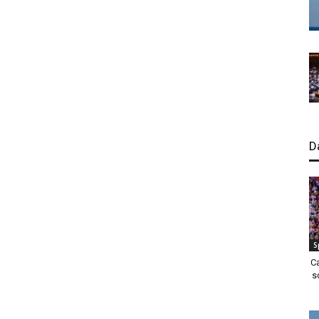
D
S
C
s