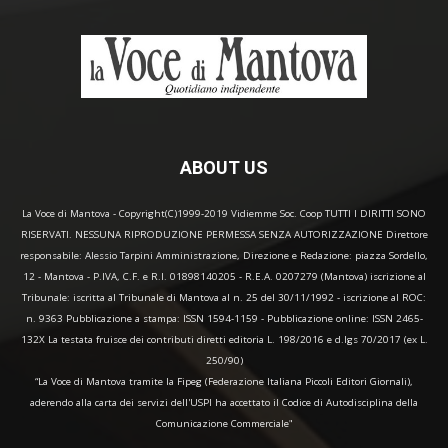
ABOUT US
La Voce di Mantova - Copyright(C)1999-2019 Vidiemme Soc. Coop TUTTI I DIRITTI SONO
RISERVATI. NESSUNA RIPRODUZIONE PERMESSA SENZA AUTORIZZAZIONE Direttore
responsabile: Alessio Tarpini Amministrazione, Direzione e Redazione: piazza Sordello,
12 - Mantova - P.IVA, C.F. e R.I. 01898140205 - R.E.A. 0207279 (Mantova) iscrizione al
Tribunale: iscritta al Tribunale di Mantova al n. 25 del 30/11/1992 - iscrizione al ROC:
n. 9363 Pubblicazione a stampa: ISSN 1594-1159 - Pubblicazione online: ISSN 2465-
132X La testata fruisce dei contributi diretti editoria L. 198/2016 e d.lgs 70/2017 (ex L.
250/90)
“La Voce di Mantova tramite la Fipeg (Federazione Italiana Piccoli Editori Giornali),
aderendo alla carta dei servizi dell'USPI ha accettato il Codice di Autodisciplina della
Comunicazione Commerciale"