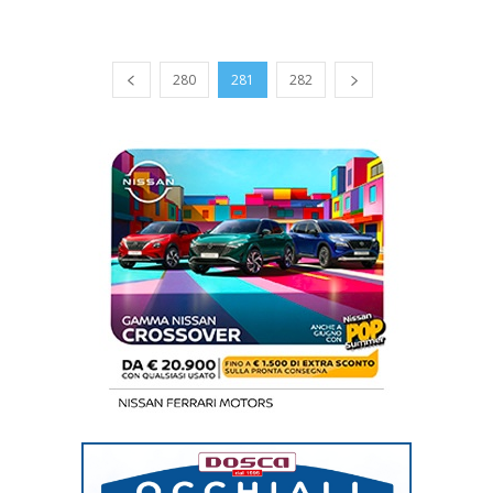
280
281
282