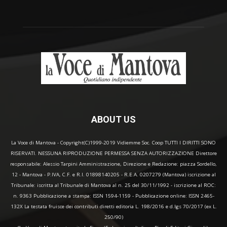
ABOUT US
La Voce di Mantova - Copyright(C)1999-2019 Vidiemme Soc. Coop TUTTI I DIRITTI SONO
RISERVATI. NESSUNA RIPRODUZIONE PERMESSA SENZA AUTORIZZAZIONE Direttore
responsabile: Alessio Tarpini Amministrazione, Direzione e Redazione: piazza Sordello,
12 - Mantova - P.IVA, C.F. e R.I. 01898140205 - R.E.A. 0207279 (Mantova) iscrizione al
Tribunale: iscritta al Tribunale di Mantova al n. 25 del 30/11/1992 - iscrizione al ROC:
n. 9363 Pubblicazione a stampa: ISSN 1594-1159 - Pubblicazione online: ISSN 2465-
132X La testata fruisce dei contributi diretti editoria L. 198/2016 e d.lgs 70/2017 (ex L.
250/90)