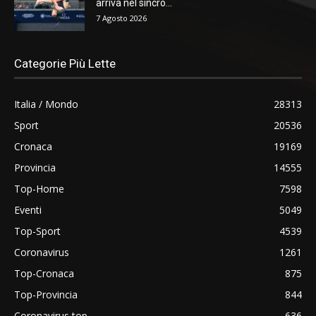
arriva nel sincro...
7 Agosto 2026
Categorie Più Lette
Italia / Mondo
28313
Sport
20536
Cronaca
19169
Provincia
14555
Top-Home
7598
Eventi
5049
Top-Sport
4539
Coronavirus
1261
Top-Cronaca
875
Top-Provincia
844
Coronavirus top
636