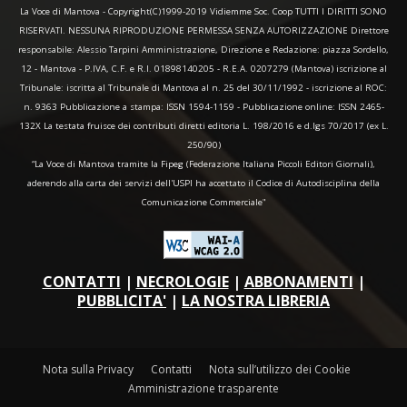
La Voce di Mantova - Copyright(C)1999-2019 Vidiemme Soc. Coop TUTTI I DIRITTI SONO
RISERVATI. NESSUNA RIPRODUZIONE PERMESSA SENZA AUTORIZZAZIONE Direttore
responsabile: Alessio Tarpini Amministrazione, Direzione e Redazione: piazza Sordello,
12 - Mantova - P.IVA, C.F. e R.I. 01898140205 - R.E.A. 0207279 (Mantova) iscrizione al
Tribunale: iscritta al Tribunale di Mantova al n. 25 del 30/11/1992 - iscrizione al ROC:
n. 9363 Pubblicazione a stampa: ISSN 1594-1159 - Pubblicazione online: ISSN 2465-
132X La testata fruisce dei contributi diretti editoria L. 198/2016 e d.lgs 70/2017 (ex L.
250/90)
“La Voce di Mantova tramite la Fipeg (Federazione Italiana Piccoli Editori Giornali),
aderendo alla carta dei servizi dell'USPI ha accettato il Codice di Autodisciplina della
Comunicazione Commerciale"
CONTATTI
|
NECROLOGIE
|
ABBONAMENTI
|
PUBBLICITA'
|
LA NOSTRA LIBRERIA
Nota sulla Privacy
Contatti
Nota sull’utilizzo dei Cookie
Amministrazione trasparente