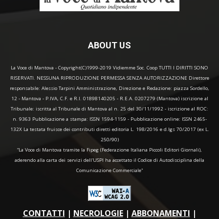
ABOUT US
La Voce di Mantova - Copyright(C)1999-2019 Vidiemme Soc. Coop TUTTI I DIRITTI SONO
RISERVATI. NESSUNA RIPRODUZIONE PERMESSA SENZA AUTORIZZAZIONE Direttore
responsabile: Alessio Tarpini Amministrazione, Direzione e Redazione: piazza Sordello,
12 - Mantova - P.IVA, C.F. e R.I. 01898140205 - R.E.A. 0207279 (Mantova) iscrizione al
Tribunale: iscritta al Tribunale di Mantova al n. 25 del 30/11/1992 - iscrizione al ROC:
n. 9363 Pubblicazione a stampa: ISSN 1594-1159 - Pubblicazione online: ISSN 2465-
132X La testata fruisce dei contributi diretti editoria L. 198/2016 e d.lgs 70/2017 (ex L.
250/90)
“La Voce di Mantova tramite la Fipeg (Federazione Italiana Piccoli Editori Giornali),
aderendo alla carta dei servizi dell'USPI ha accettato il Codice di Autodisciplina della
Comunicazione Commerciale"
CONTATTI
|
NECROLOGIE
|
ABBONAMENTI
|