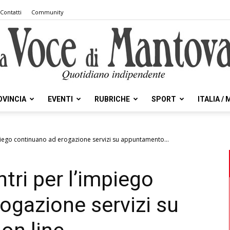
Contatti
Community
OVINCIA
EVENTI
RUBRICHE
SPORT
ITALIA /
la
mpiego continuano ad erogazione servizi su appuntamento...
ntri per l’impiego
Voce
ogazione servizi su