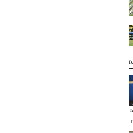
D
I
C
l