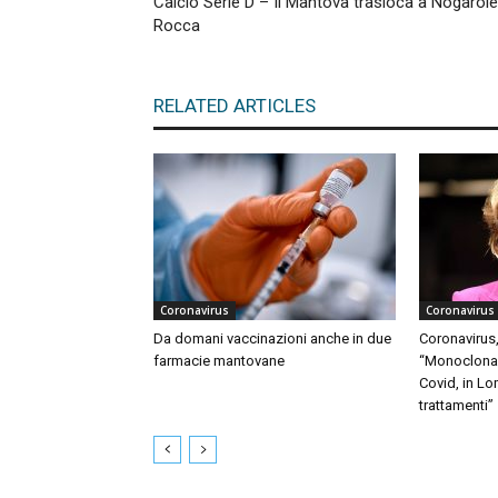
Calcio Serie D – Il Mantova trasloca a Nogarole
Rocca
RELATED ARTICLES
Coronavirus
Coronavirus
Da domani vaccinazioni anche in due
Coronavirus,
farmacie mantovane
“Monoclonali
Covid, in Lo
trattamenti”