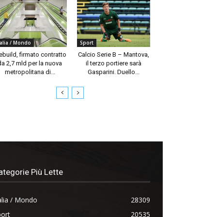
talia / Mondo
Sport
build, firmato contratto
Calcio Serie B – Mantova,
da 2,7 mld per la nuova
il terzo portiere sarà
metropolitana di...
Gasparini. Duello...
ategorie Più Lette
alia / Mondo
28309
ort
20535