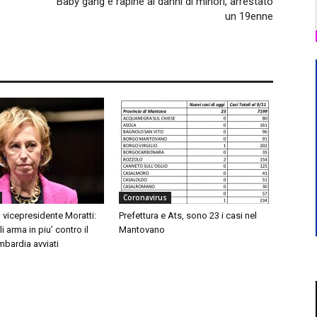
Baby gang e rapine ai danni di minori, arrestato
un 19enne
Coronavirus
 vicepresidente Moratti:
Prefettura e Ats, sono 23 i casi nel
 arma in piu’ contro il
Mantovano
mbardia avviati