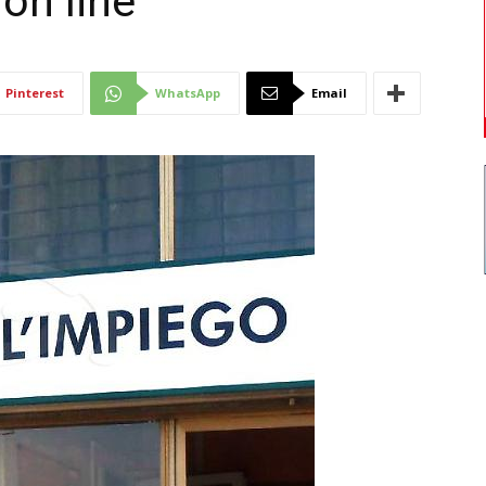
on line
Di
Pinterest
WhatsApp
Email
Mantova