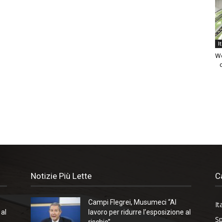
I
We
Notizie Più Lette
C
Campi Flegrei, Musumeci “Al
It
 al
lavoro per ridurre l’esposizione al
Sp
rischio”