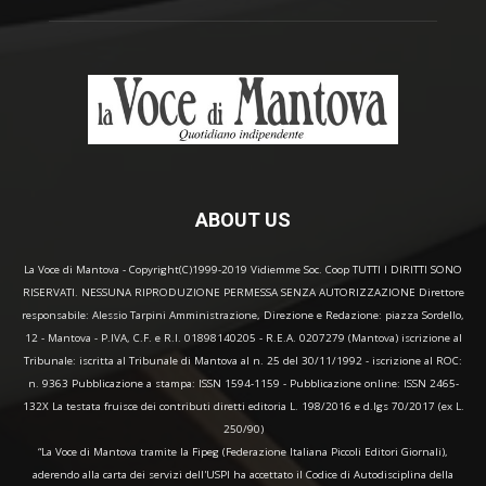
ABOUT US
La Voce di Mantova - Copyright(C)1999-2019 Vidiemme Soc. Coop TUTTI I DIRITTI SONO
RISERVATI. NESSUNA RIPRODUZIONE PERMESSA SENZA AUTORIZZAZIONE Direttore
responsabile: Alessio Tarpini Amministrazione, Direzione e Redazione: piazza Sordello,
12 - Mantova - P.IVA, C.F. e R.I. 01898140205 - R.E.A. 0207279 (Mantova) iscrizione al
Tribunale: iscritta al Tribunale di Mantova al n. 25 del 30/11/1992 - iscrizione al ROC:
n. 9363 Pubblicazione a stampa: ISSN 1594-1159 - Pubblicazione online: ISSN 2465-
132X La testata fruisce dei contributi diretti editoria L. 198/2016 e d.lgs 70/2017 (ex L.
250/90)
“La Voce di Mantova tramite la Fipeg (Federazione Italiana Piccoli Editori Giornali),
aderendo alla carta dei servizi dell'USPI ha accettato il Codice di Autodisciplina della