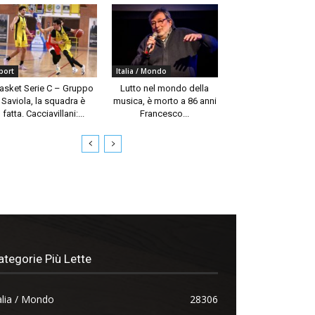
port
Italia / Mondo
asket Serie C – Gruppo
Lutto nel mondo della
Saviola, la squadra è
musica, è morto a 86 anni
fatta. Cacciavillani:...
Francesco...
ategorie Più Lette
alia / Mondo
28306