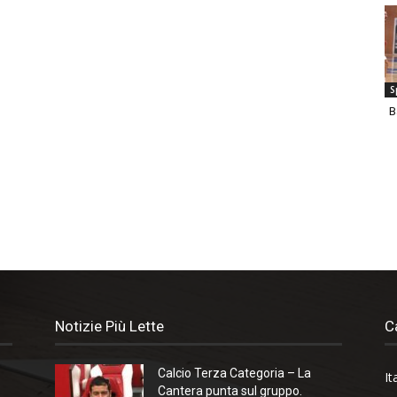
S
B
Notizie Più Lette
C
Calcio Terza Categoria – La
It
Cantera punta sul gruppo.