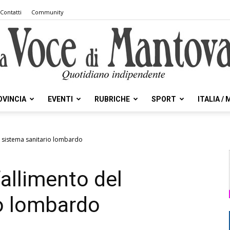
Contatti
Community
OVINCIA
EVENTI
RUBRICHE
SPORT
ITALIA /
la
del sistema sanitario lombardo
 fallimento del
Voce
io lombardo