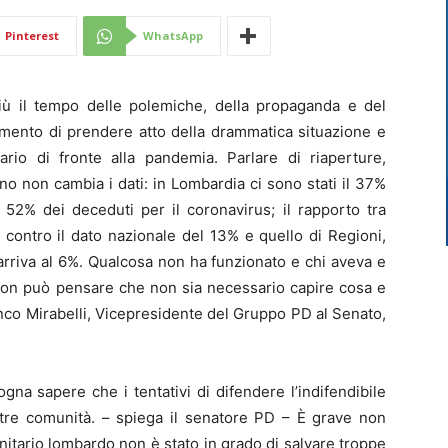
Di
Pinterest
WhatsApp
ù il tempo delle polemiche, della propaganda e del
omento di prendere atto della drammatica situazione e
ario di fronte alla pandemia. Parlare di riaperture,
Mantova
o non cambia i dati: in Lombardia ci sono stati il 37%
il 52% dei deceduti per il coronavirus; il rapporto tra
 contro il dato nazionale del 13% e quello di Regioni,
 arriva al 6%. Qualcosa non ha funzionato e chi aveva e
 non può pensare che non sia necessario capire cosa e
nco Mirabelli, Vicepresidente del Gruppo PD al Senato,
gna sapere che i tentativi di difendere l’indifendibile
stre comunità. – spiega il senatore PD – È grave non
nitario lombardo non è stato in grado di salvare troppe