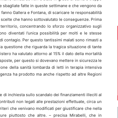
te sbagliate fatte in queste settimane e che vengono da
fanno Gallera e Fontana, di scaricare le responsabilità
i di scelte che hanno sottovalutato le conseguenze. Prima
 territorio, concentrando lo sforzo organizzativo sugli
o diventati l’unica possibilità per molti e le stesse
i contagio. Per questo tantissimi malati sono rimasti a
 la questione che riguarda la tragica situazione di tante
stero ha valutato attorno al 15% il dato della mortalità
esposte, per questo si dovevano mettere in sicurezza le
one della sanità lombarda di letti in terapia intensiva
rgenza ha prodotto ma anche rispetto ad altre Regioni
di inchiesta sullo scandalo dei finanziamenti illeciti al
tributi non legati alle prestazioni effettuate, circa un
riteri che venivano modificati per giustificare che nella
ture piuttosto che altre. – precisa Mirabelli, che in