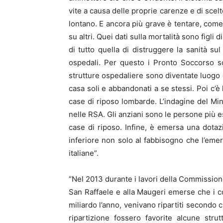
vite a causa delle proprie carenze e di scel
lontano. E ancora più grave è tentare, come 
su altri. Quei dati sulla mortalità sono figl
di tutto quella di distruggere la sanità sul
ospedali. Per questo i Pronto Soccorso son
strutture ospedaliere sono diventate luogo d
casa soli e abbandonati a se stessi. Poi c’è
case di riposo lombarde. L’indagine del Mini
nelle RSA. Gli anziani sono le persone più 
case di riposo. Infine, è emersa una dotazi
inferiore non solo al fabbisogno che l’eme
italiane”.
“Nel 2013 durante i lavori della Commissione 
San Raffaele e alla Maugeri emerse che i con
miliardo l’anno, venivano ripartiti secondo c
ripartizione fossero favorite alcune strut