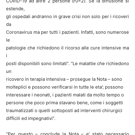
COVID-19 ad altre 2 persone (r0=2). Se la diffusione si
estende,
gli ospedali andranno in grave crisi non solo per i ricoveri
da
Coronavirus ma per tutti i pazienti. Infatti, sono numerose
le
patologie che richiedono il ricorso alle cure intensive ma
i
posti disponibili sono limitati”. “Le malattie che richiedono
un
ricovero in terapia intensiva – prosegue la Nota – sono
molteplici e possono verificarsi in tutte le eta’; possono
interessare i neonati, i pazienti malati da molto tempo o
persone che poco prima stavano bene, come i soggetti
traumatizzati o quelli sottoposti ad interventi chirurgici
difficili ed impegnativi”.
“Per questo – conclude la Nota – e’ stato necessario