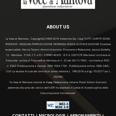
ABOUT US
La Voce di Mantova - Copyright(C)1999-2019 Vidiemme Soc. Coop TUTTI I DIRITTI SONO
RISERVATI. NESSUNA RIPRODUZIONE PERMESSA SENZA AUTORIZZAZIONE Direttore
responsabile: Alessio Tarpini Amministrazione, Direzione e Redazione: piazza Sordello,
12 - Mantova - P.IVA, C.F. e R.I. 01898140205 - R.E.A. 0207279 (Mantova) iscrizione al
Tribunale: iscritta al Tribunale di Mantova al n. 25 del 30/11/1992 - iscrizione al ROC:
n. 9363 Pubblicazione a stampa: ISSN 1594-1159 - Pubblicazione online: ISSN 2465-
132X La testata fruisce dei contributi diretti editoria L. 198/2016 e d.lgs 70/2017 (ex L.
250/90)
“La Voce di Mantova tramite la Fipeg (Federazione Italiana Piccoli Editori Giornali),
aderendo alla carta dei servizi dell'USPI ha accettato il Codice di Autodisciplina della
Comunicazione Commerciale"
CONTATTI
|
NECROLOGIE
|
ABBONAMENTI
|